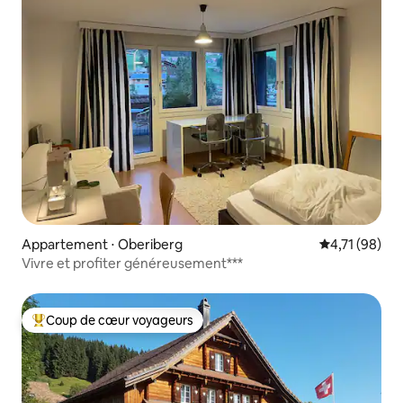
Appartement ⋅ Oberiberg
Évaluation mo
4,71 (98)
Vivre et profiter généreusement***
Coup de cœur voyageurs
Coups de cœur voyageurs les plus appréciés