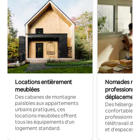
Locations entièrement
Nomades num
meublées
professionnel
déplacement
Des cabanes de montagne
paisibles aux appartements
Des hébergem
urbains pratiques, ces
confortables p
locations meublées offrent
professionnels
tous les équipements d'un
télétravail dis
logement standard.
et d'espaces de