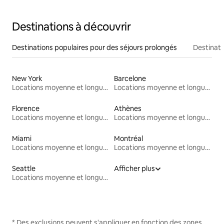
Destinations à découvrir
Destinations populaires pour des séjours prolongés
Destinati
New York
Barcelone
Locations moyenne et longue durée
Locations moyenne et longue durée
Florence
Athènes
Locations moyenne et longue durée
Locations moyenne et longue durée
Miami
Montréal
Locations moyenne et longue durée
Locations moyenne et longue durée
Seattle
Afficher plus
Locations moyenne et longue durée
* Des exclusions peuvent s'appliquer en fonction des zones