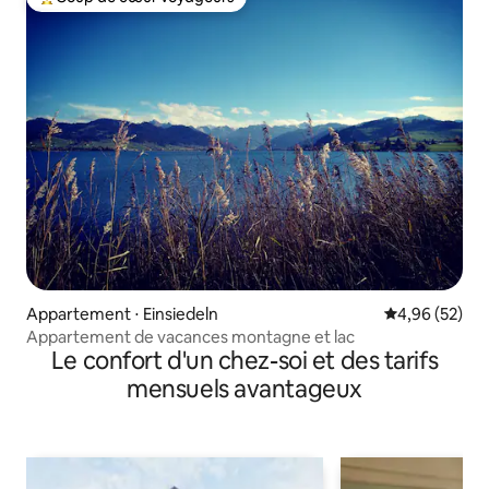
Coups de cœur voyageurs les plus appréciés
Appartement ⋅ Einsiedeln
Évaluation mo
4,96 (52)
Appartement de vacances montagne et lac
Le confort d'un chez-soi et des tarifs
mensuels avantageux