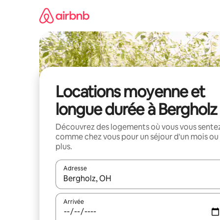
Aller
directement
au
contenu
Locations moyenne et
longue durée à Bergholz
Découvrez des logements où vous vous sente
comme chez vous pour un séjour d'un mois ou
plus.
Adresse
Lorsque les résultats s'affichent, utilisez les flèc
Arrivée