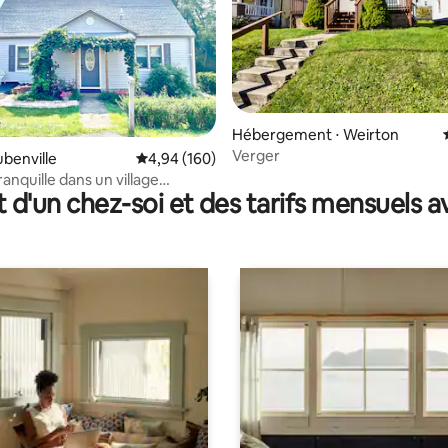
la base de 406 commentaires : 4,91 sur 5
Hébergement ⋅ Weirton
Verger
ubenville
Évaluation moyenne sur la base de 160 commen
4,94 (160)
ranquille dans un village
t d'un chez-soi et des tarifs mensuels 
 près de Franciscan