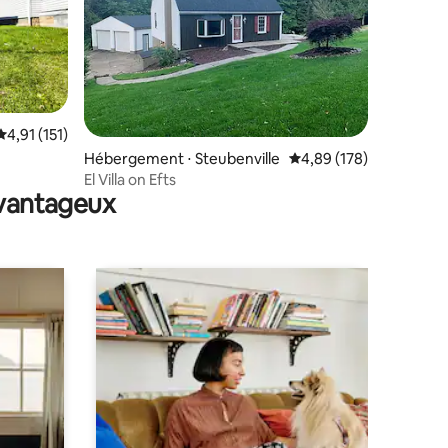
Évaluation moyenne sur la base de 151 commentaires : 4,91 sur 5
4,91 (151)
taires : 4,94 sur 5
Hébergement ⋅ Steubenville
Évaluation moyenne sur
4,89 (178)
El Villa on Efts
avantageux