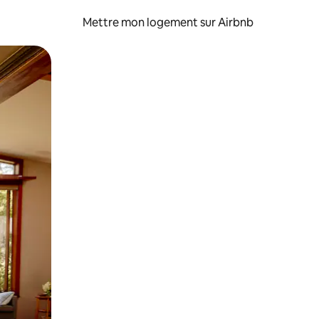
Mettre mon logement sur Airbnb
sant glisser.