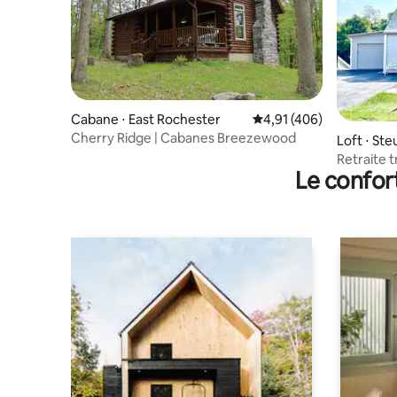
Cabane ⋅ East Rochester
Évaluation moyenne sur 
4,91 (406)
Cherry Ridge | Cabanes Breezewood
Loft ⋅ Ste
Retraite t
Le confor
convivial