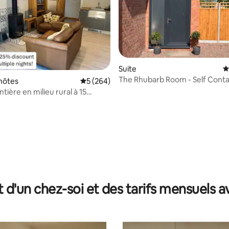
Suite
É
The Rhubarb Room - Self Cont
hôtes
Évaluation moyenne sur la base de 264 com
5 (264)
Private Annexe
ière en milieu rural à 15
de NEC
sur la base de 29 commentaires : 5 sur 5
t d'un chez-soi et des tarifs mensuels 