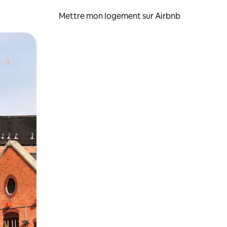
Mettre mon logement sur Airbnb
sant glisser.