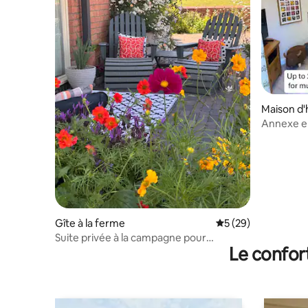
Maison d'
Annexe ent
minutes 
Gîte à la ferme
Évaluation moyenne 
5 (29)
Suite privée à la campagne pour
Le confor
voyageurs près de NEC/de l'aéroport/