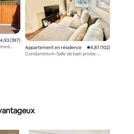
valuation moyenne sur la base de 397 commentaires : 4,93 sur 5
4,93 (397)
ained
mentaires : 5 sur 5
Appartement en résidence
Évaluation moyenne sur
4,87 (102)
Condominium-Salle de bain privée-
Design
avantageux