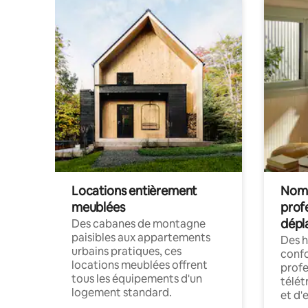
Locations entièrement
Noma
meublées
prof
dépl
Des cabanes de montagne
paisibles aux appartements
Des 
urbains pratiques, ces
confo
locations meublées offrent
profe
tous les équipements d'un
télét
logement standard.
et d'