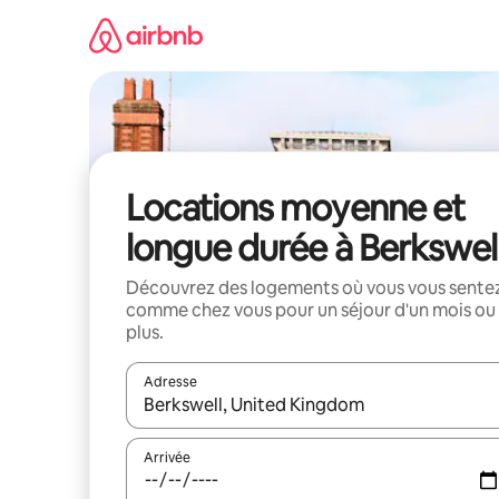
Aller
directement
au
contenu
Locations moyenne et
longue durée à Berkswel
Découvrez des logements où vous vous sente
comme chez vous pour un séjour d'un mois ou
plus.
Adresse
Lorsque les résultats s'affichent, utilisez les flèc
Arrivée