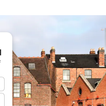
l
z
hes vers le haut et vers le bas pour les parcourir ou en appuyant et en fai