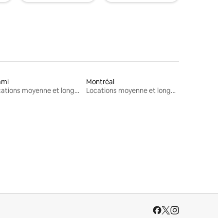
ami
Montréal
Locations moyenne et longue durée
Locations moyenne et longue durée