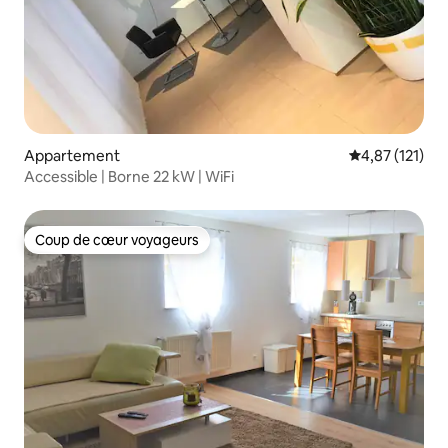
Appartement
Évaluation moy
4,87 (121)
Accessible | Borne 22 kW | WiFi
Coup de cœur voyageurs
Coup de cœur voyageurs