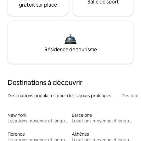
Salle de sport
gratuit sur place
Résidence de tourisme
Destinations à découvrir
Destinations populaires pour des séjours prolongés
Destinati
New York
Barcelone
Locations moyenne et longue durée
Locations moyenne et longue durée
Florence
Athènes
Locations moyenne et longue durée
Locations moyenne et longue durée