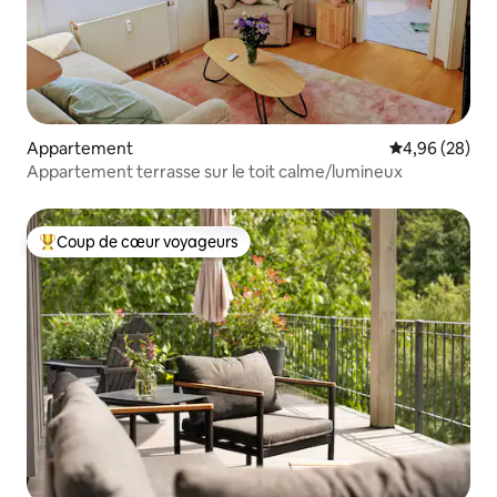
Appartement
Évaluation mo
4,96 (28)
Appartement terrasse sur le toit calme/lumineux
Coup de cœur voyageurs
Coups de cœur voyageurs les plus appréciés