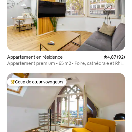
Appartement en résidence
Évaluation mo
4,87 (92)
Appartement premium - 65 m2 - Foire, cathédrale et Rhin
à pied
Coup de cœur voyageurs
Coups de cœur voyageurs les plus appréciés