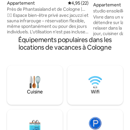
Appartement
Évaluation moyenne sur la base
4,95 (22)
Appartement
Près de Phantasialand et de Cologne |
studio ensoleillé a
Jacuzzi et sauna
🧖‍♂️ Espace bien-être privé avec jacuzzi et
animé d'Ehrenfeld
Vivre dans un vieu
sauna infrarouge – réservation flexible,
détendre sur la te
même spontanément ou pour des jours
relaxer dans la ba
individuels. L'utilisation n'est pas incluse
jour, cuisiner dans
dans le tarif de la nuitée. 🏡
Équipements populaires dans les
cuisine. Beaucoup d
Appartement de vacances exclusif à
a un petit poste de
locations de vacances à Cologne
Kerpen-Brüggen. 🛏️ Lit familial (240 cm)
ordinateur. Les en
pour 4 personnes maximum, plus un
d'innombrables res
canapé-lit pour 2 personnes
a divers lieux de c
supplémentaires. ✨ Cuisine, douche à
d'événements à di
effet pluie, Wi-Fi, Smart TV, cheminée
station de métro 
électrique et parking gratuit. 📍 Près de
juste devant la port
Cologne, de la Koelnmesse, du Lanxess
compter 18 minut
Arena et de Phantasialand : idéal pour le
minutes pour l'aér
Cuisine
Wifi
bien-être, les salons professionnels et
court pour la cath
les courts séjours
et Neumarkt.