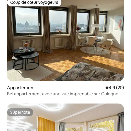
Coup de cœur voyageurs
Coup de cœur voyageurs
Appartement
Évaluation m
4,9 (20)
Bel appartement avec une vue imprenable sur Cologne
Superhôte
Superhôte