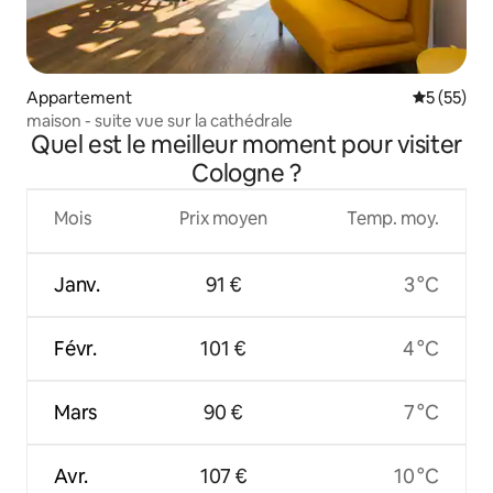
Appartement
Évaluation
5 (55)
maison - suite vue sur la cathédrale
Quel est le meilleur moment pour visiter
Cologne ?
Mois
Prix moyen
Temp. moy.
Janv.
91 €
3 °C
Févr.
101 €
4 °C
Mars
90 €
7 °C
Avr.
107 €
10 °C