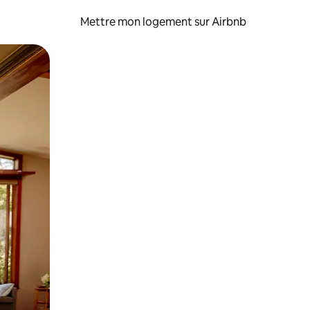
Mettre mon logement sur Airbnb
sant glisser.