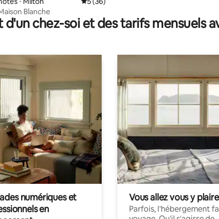
hôtes ⋅ Milton
Évaluation moyenne sur la base de 36 co
5 (36)
 Maison Blanche
t d'un chez-soi et des tarifs mensuels 
des numériques et
Vous allez vous y plaire
essionnels en
Parfois, l'hébergement fai
voyage. Qu'il s'agisse de