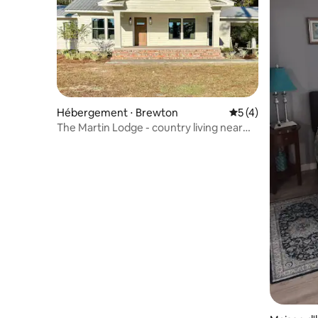
Hébergement ⋅ Brewton
Évaluation moyenn
5 (4)
The Martin Lodge - country living near
town