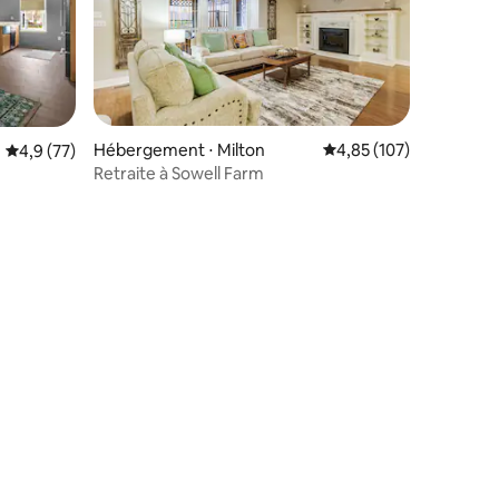
Hébergement ⋅ Milton
Évaluation moyenne sur
4,85 (107)
Évaluation moyenne sur la base de 77 commentaires : 4,9 sur 5
4,9 (77)
Retraite à Sowell Farm