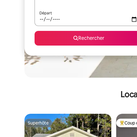
Départ
Rechercher
Loca
Superhôte
Coup 
Superhôte
Coups de