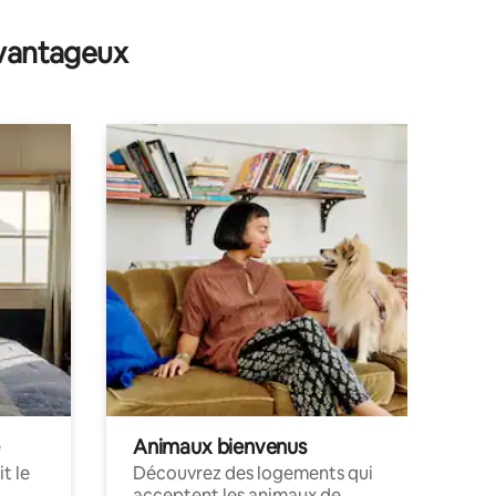
mmentaires : 5 sur 5
avantageux
Animaux bienvenus
t le
Découvrez des logements qui
acceptent les animaux de