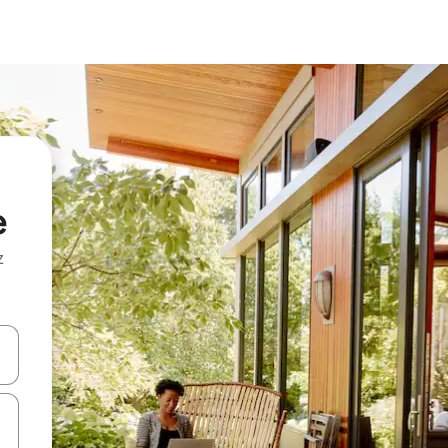
e
z
hes vers le haut et vers le bas pour les parcourir ou en appuyant et en fai