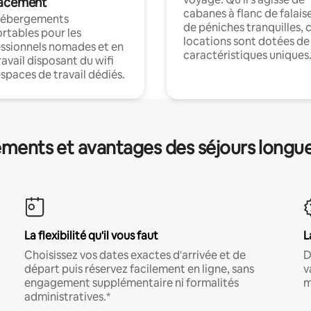
acement
cabanes à flanc de falais
hébergements
de péniches tranquilles, 
rtables pour les
locations sont dotées de
ssionnels nomades et en
caractéristiques uniques
ravail disposant du wifi
espaces de travail dédiés.
ments et avantages des séjours longu
La flexibilité qu'il vous faut
L
Choisissez vos dates exactes d'arrivée et de
D
départ puis réservez facilement en ligne, sans
v
engagement supplémentaire ni formalités
m
administratives.*