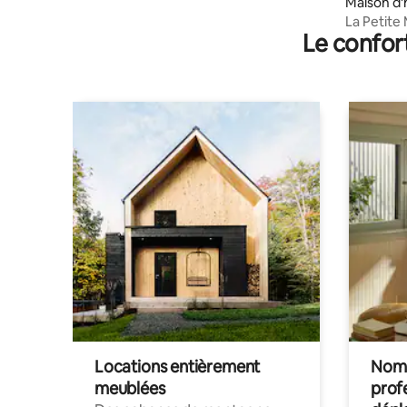
Maison d'
La Petite
Le confor
Locations entièrement
Noma
meublées
prof