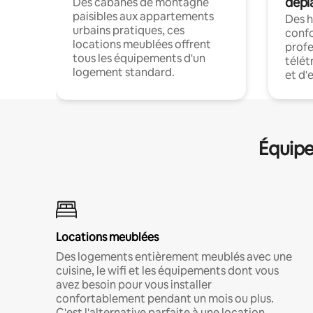
dépl
Des cabanes de montagne
paisibles aux appartements
Des 
urbains pratiques, ces
confo
locations meublées offrent
profe
tous les équipements d'un
télét
logement standard.
et d'
Équipe
Locations meublées
Des logements entièrement meublés avec une
cuisine, le wifi et les équipements dont vous
avez besoin pour vous installer
confortablement pendant un mois ou plus.
C'est l'alternative parfaite à une location