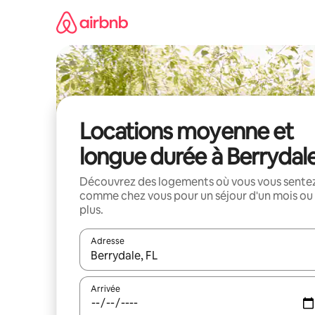
Aller
directement
au
contenu
Locations moyenne et
longue durée à Berrydal
Découvrez des logements où vous vous sente
comme chez vous pour un séjour d'un mois ou
plus.
Adresse
Lorsque les résultats s'affichent, utilisez les flèc
Arrivée