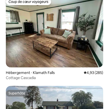
Coup de cœur voyageurs
Coup de cœur voyageurs
Hébergement ⋅ Klamath Falls
Évaluation moy
4,93 (285)
Cottage Cascadia
Superhôte
Superhôte