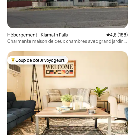
Hébergement ⋅ Klamath Falls
Évaluation mo
4,8 (188)
Charmante maison de deux chambres avec grand jardin
clôturé
Coup de cœur voyageurs
Coups de cœur voyageurs les plus appréciés