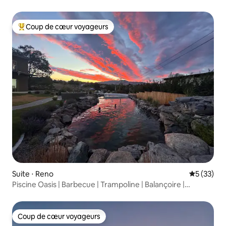
Coup de cœur voyageurs
Coups de cœur voyageurs les plus appréciés
Suite ⋅ Reno
Évaluation
5 (33)
Piscine Oasis | Barbecue | Trampoline | Balançoire |
500 Mbit/s
Coup de cœur voyageurs
Coup de cœur voyageurs