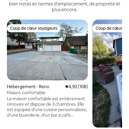
bien notés en termes d'emplacement, de propreté et
plus encore.
Coup de cœur voyageurs
Coup de cœur vo
Coup de cœur voyageurs
Coup de cœur vo
Hébergement ⋅ Reno
Évaluation moyenne sur la base 
4,92 (108)
Maison confortable
La maison confortable est entièrement
rénovée et dispose de 3 chambres. Elle
est équipée d'une cuisine personnalisée,
d'une buanderie, d'un bar à café
personnalisé. La maison confortable est
à seulement 8 minutes des casinos du