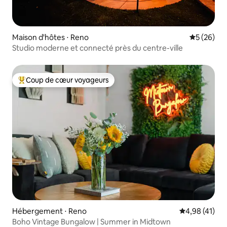
Maison d'hôtes ⋅ Reno
Évaluation
5 (26)
Studio moderne et connecté près du centre-ville
Coup de cœur voyageurs
Coups de cœur voyageurs les plus appréciés
Hébergement ⋅ Reno
Évaluation mo
4,98 (41)
Boho Vintage Bungalow | Summer in Midtown