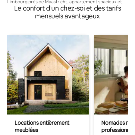
Limbourg près de Maastricht, appartement spacieux et
Le confort d'un chez-soi et des tarifs
luxueux. th
mensuels avantageux
Locations entièrement
Nomades num
meublées
professionnel