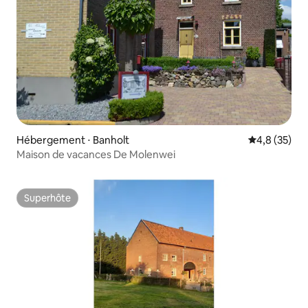
Hébergement ⋅ Banholt
Évaluation m
4,8 (35)
Maison de vacances De Molenwei
Superhôte
Superhôte