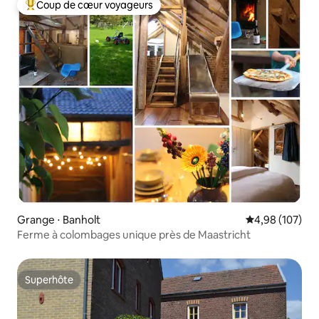
Coup de cœur voyageurs
Coups de cœur voyageurs les plus appréciés
Grange ⋅ Banholt
Évaluation moy
4,98 (107)
Ferme à colombages unique près de Maastricht
Superhôte
Superhôte