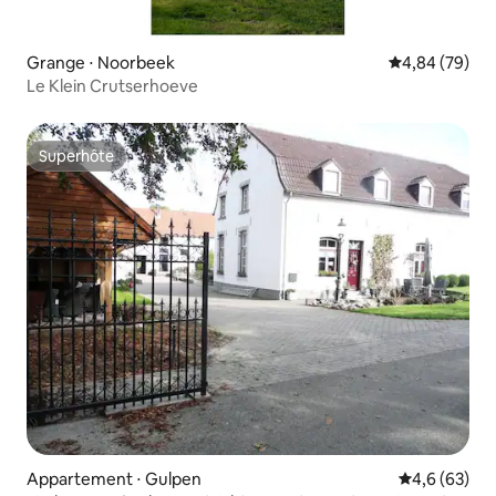
Grange ⋅ Noorbeek
Évaluation mo
4,84 (79)
Le Klein Crutserhoeve
Superhôte
Superhôte
Appartement ⋅ Gulpen
Évaluation m
4,6 (63)