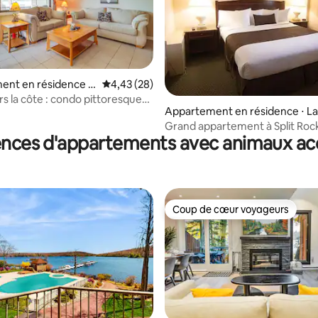
ent en résidence ⋅
Évaluation moyenne sur la base de 28 commen
4,43 (28)
mony
rs la côte : condo pittoresque
Appartement en résidence ⋅ L
lder Lake !
ony
Grand appartement à Split Roc
ences d'appartements avec animaux ac
Coup de cœur voyageurs
Coup de cœur voyageurs