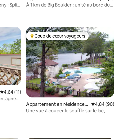
ake Harmony
y : Split
À 1 km de Big Boulder : unité au bord du
lac avec accès à la piscine
Coup de cœur voyageurs
Coups de cœur voyageurs les plus appréciés
ntaires : 4,76 sur 5
Évaluation moyenne sur la base de 11 commentaires : 4,64 sur 5
4,64 (11)
ontagnes
Appartement en résidence ⋅
Évaluation moyenne su
4,84 (90)
stes !
Lake Harmony
Une vue à couper le souffle sur le lac,