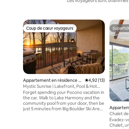
Les voyageurs sont unanimes 
Coup de cœur voyageurs
Superhô
Coup de cœur voyageurs
Superhô
Appartement en résidence ⋅
Évaluation moyenne su
4,92 (13)
Lake Harmony
Mystic Sunrise | Lakefront, Pool & Hot
Tub
Forget spending your Pocono vacation in
the car. Walk to Lake Harmony and the
community pool from your door, then be
Appartem
just 5 minutes from Big Boulder Ski Area
Tannersvi
Chalet de
and minutes from restaurants, nightlife,
du parc aq
Évadez-v
and attractions. Midlake is a renovated
Chalet, un
2BR condo offering the perfect balance