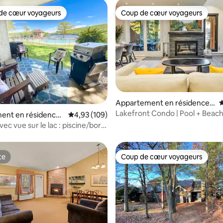
de cœur voyageurs
Coup de cœur voyageurs
 cœur voyageurs les plus appréciés
Coup de cœur voyageurs
Appartement en résidence ⋅
É
Lake Harmony
Lakefront Condo | Pool + Beach 
 la base de 30 commentaires : 4,87 sur 5
ent en résidence ⋅
Évaluation moyenne sur la base de 109 commen
4,93 (109)
Boulder
mony
vec vue sur le lac : piscine/bord
acuzzi, piste de course
te
Coup de cœur voyageurs
te
Coup de cœur voyageurs