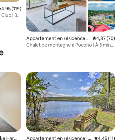
valuation moyenne sur la base de 119 commentaires : 4,95 sur 5
4,95 (119)
Club | Big
Appartement en résidence ⋅
Évaluation moyenne su
4,87 (70)
Tannersville
Chalet de montagne à Pocono | À 5 min
e
du parc aquatique | Piscine
taires : 4,89 sur 5
ake Harm
Appartement en résidence ⋅ L
Évaluation moyenne su
4,45 (11)