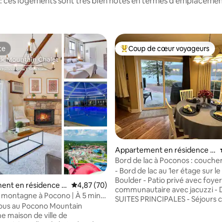
: ces logements sont très bien notés en termes d'emplacement
te
Coup de cœur voyageurs
te
Coups de cœur voyageurs les p
r la base de 13 commentaires : 4,92 sur 5
Appartement en résidence ⋅
Lake Harmony
Bord de lac à Poconos : couchers
et vue sur le lac
- Bord de lac au 1er étage sur le 
Boulder - Patio privé avec foyer
ent en résidence ⋅
Évaluation moyenne sur la base de 70 commen
4,87 (70)
communautaire avec jacuzzi -
lle
 montagne à Pocono | À 5 min
SUITES PRINCIPALES - Séjours 
uatique | Piscine
ous au Pocono Mountain
bienvenus - Attractions locales Jim
e maison de ville de
Thorpe Poconos Raceway Parc