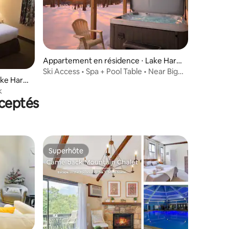
taires : 4,43 sur 5
Appartement en résidence ⋅ Lake Harm
ony
Ski Access • Spa + Pool Table • Near Big
ake Harm
Boulder
k
ceptés
Superhôte
Superhôte