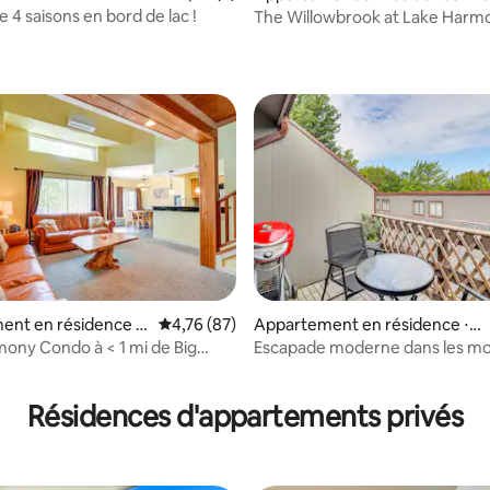
ony
ony
 4 saisons en bord de lac !
The Willowbrook at Lake Harmon
Rock Resort
ur la base de 7 commentaires : 4,71 sur 5
ent en résidence ⋅
Évaluation moyenne sur la base de 87 comme
4,76 (87)
Appartement en résidence ⋅ T
mony
annersville
ony Condo à < 1 mi de Big
Escapade moderne dans les m
ountain !
des Poconos : à deux pas des pi
Résidences d'appartements privés