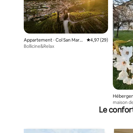
Appartement ⋅ Col San Marti
Évaluation moyenne sur
4,97 (29)
no
Bollicine&Relax
Hébergem
maison de
Le confor