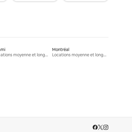
ami
Montréal
Locations moyenne et longue durée
Locations moyenne et longue durée