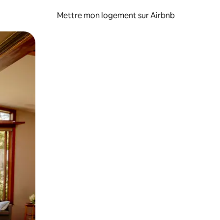
Mettre mon logement sur Airbnb
sant glisser.