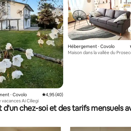
 la base de 29 commentaires : 4,97 sur 5
Hébergement ⋅ Covolo
Maison dans la vallée du Prose
ent ⋅ Covolo
Évaluation moyenne sur la base de 40 comme
4,95 (40)
 vacances Ai Ciliegi
t d'un chez-soi et des tarifs mensuels 