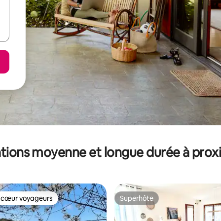
tions moyenne et longue durée à prox
 cœur voyageurs
Superhôte
 cœur voyageurs
Superhôte