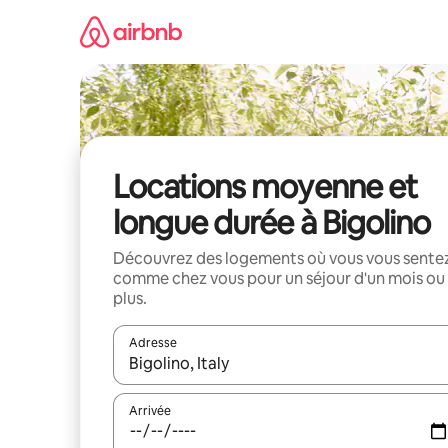
Aller
directement
au
contenu
Locations moyenne et
longue durée à Bigolino
Découvrez des logements où vous vous sente
comme chez vous pour un séjour d'un mois ou
plus.
Adresse
Lorsque les résultats s'affichent, utilisez les flèc
Arrivée