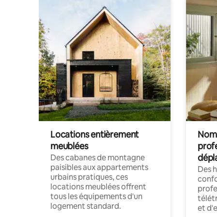
Locations entièrement
Noma
meublées
prof
dépl
Des cabanes de montagne
paisibles aux appartements
Des 
urbains pratiques, ces
confo
locations meublées offrent
profe
tous les équipements d'un
télét
logement standard.
et d'