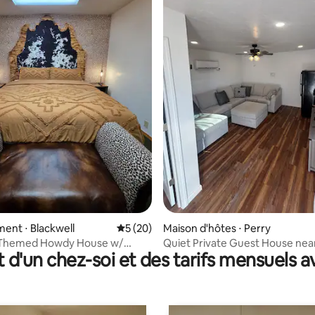
 sur la base de 49 commentaires : 5 sur 5
ent ⋅ Blackwell
Évaluation moyenne sur la base de 20 co
5 (20)
Maison d'hôtes ⋅ Perry
Themed Howdy House w/
Quiet Private Guest House nea
t d'un chez-soi et des tarifs mensuels 
Pool Table
Stillwater