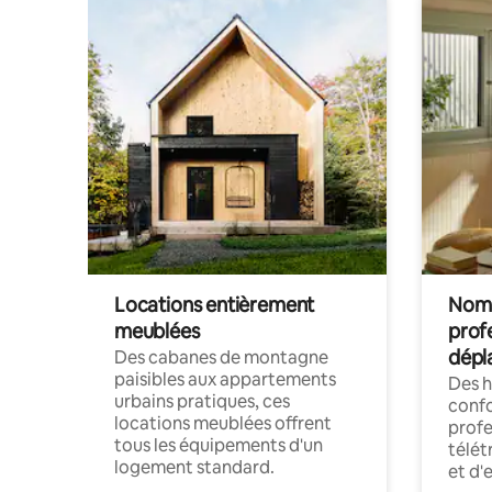
Locations entièrement
Noma
meublées
prof
dépl
Des cabanes de montagne
paisibles aux appartements
Des 
urbains pratiques, ces
confo
locations meublées offrent
profe
tous les équipements d'un
télét
logement standard.
et d'