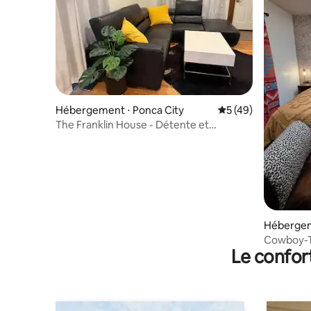
Hébergement ⋅ Ponca City
Évaluation moyenne
5 (49)
The Franklin House - Détente et
exploration 3 chambres
Hébergem
Cowboy-
Le confor
Saloon & 