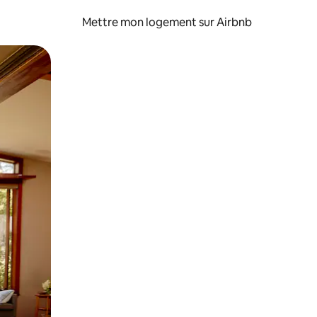
Mettre mon logement sur Airbnb
sant glisser.