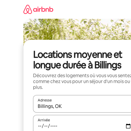
Aller
directement
au
contenu
Locations moyenne et
longue durée à Billings
Découvrez des logements où vous vous sente
comme chez vous pour un séjour d'un mois ou
plus.
Adresse
Lorsque les résultats s'affichent, utilisez les flèc
Arrivée