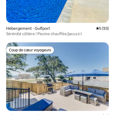
Hébergement ⋅ Gulfport
Évaluation
5 (93)
Sérénité côtière ! Piscine chauffée/jacuzzi !
Coup de cœur voyageurs
Coup de cœur voyageurs