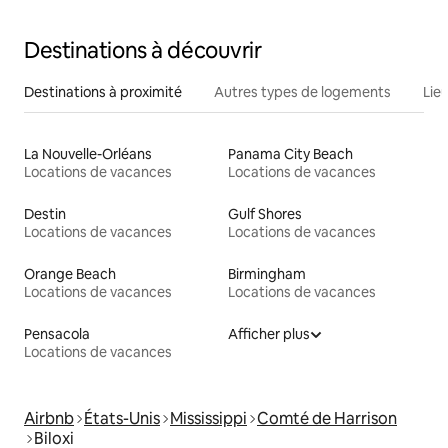
Destinations à découvrir
Destinations à proximité
Autres types de logements
Lie
La Nouvelle-Orléans
Panama City Beach
Locations de vacances
Locations de vacances
Destin
Gulf Shores
Locations de vacances
Locations de vacances
Orange Beach
Birmingham
Locations de vacances
Locations de vacances
Pensacola
Afficher plus
Locations de vacances
Airbnb
États-Unis
Mississippi
Comté de Harrison
Biloxi