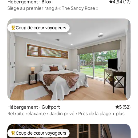
Hébergement ⋅ Biloxi
Évaluation mo
4,94 (17)
Siège au premier rang à « The Sandy Rose »
Coup de cœur voyageurs
Coups de cœur voyageurs les plus appréciés
Hébergement ⋅ Gulfport
Évaluation
5 (52)
Retraite relaxante • Jardin privé • Près de la plage + plus
Coup de cœur voyageurs
Coups de cœur voyageurs les plus appréciés