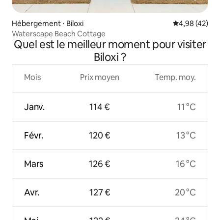
Hébergement ⋅ Biloxi
Évaluation mo
4,98 (42)
Waterscape Beach Cottage
Quel est le meilleur moment pour visiter
Biloxi ?
Mois
Prix moyen
Temp. moy.
Janv.
114 €
11 °C
Févr.
120 €
13 °C
Mars
126 €
16 °C
Avr.
127 €
20 °C