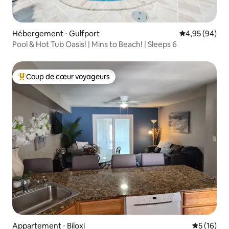
Hébergement ⋅ Gulfport
Évaluation mo
4,95 (94)
Pool & Hot Tub Oasis! | Mins to Beach! | Sleeps 6
Coup de cœur voyageurs
Coups de cœur voyageurs les plus appréciés
Appartement ⋅ Biloxi
Évaluation
5 (16)