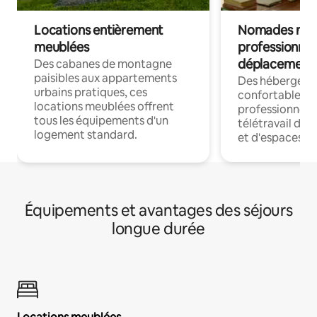
Locations entièrement
Nomades num
meublées
professionnel
déplacement
Des cabanes de montagne
paisibles aux appartements
Des hébergem
urbains pratiques, ces
confortables p
locations meublées offrent
professionnels
tous les équipements d'un
télétravail dis
logement standard.
et d'espaces de
Équipements et avantages des séjours
longue durée