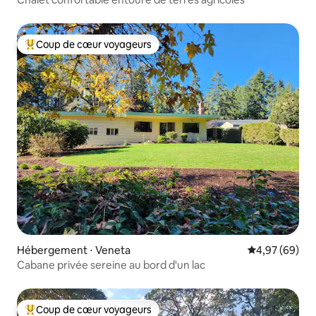
Coup de cœur voyageurs
Coups de cœur voyageurs les plus appréciés
Hébergement ⋅ Veneta
Évaluation mo
4,97 (69)
Cabane privée sereine au bord d'un lac
Coup de cœur voyageurs
Coups de cœur voyageurs les plus appréciés