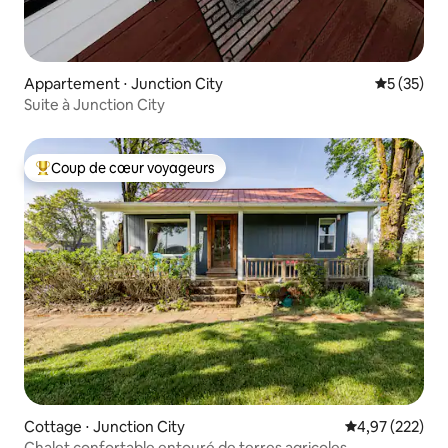
Appartement ⋅ Junction City
Évaluation
5 (35)
Suite à Junction City
Coup de cœur voyageurs
Coups de cœur voyageurs les plus appréciés
Cottage ⋅ Junction City
Évaluation moy
4,97 (222)
Chalet confortable entouré de terres agricoles