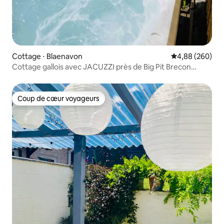
Cottage ⋅ Blaenavon
Évaluation moy
4,88 (260)
Cottage gallois avec JACUZZI près de Big Pit Brecon
Beacons
Coup de cœur voyageurs
Coup de cœur voyageurs