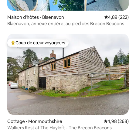
Maison d'hôtes ⋅ Blaenavon
Évaluation moy
4,89 (222)
Blaenavon, annexe entière, au pied des Brecon Beacons
Coup de cœur voyageurs
Coups de cœur voyageurs les plus appréciés
Cottage ⋅ Monmouthshire
Évaluation moy
4,98 (268)
Walkers Rest at The Hayloft - The Brecon Beacons