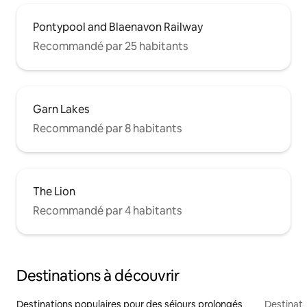
Pontypool and Blaenavon Railway
Recommandé par 25 habitants
Garn Lakes
Recommandé par 8 habitants
The Lion
Recommandé par 4 habitants
Destinations à découvrir
Destinations populaires pour des séjours prolongés
Destinati