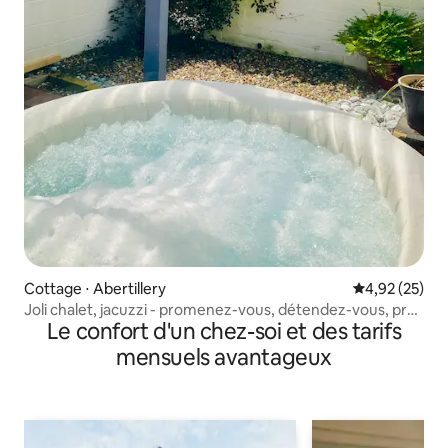
Cottage ⋅ Abertillery
Évaluation mo
4,92 (25)
Joli chalet, jacuzzi - promenez-vous, détendez-vous, près
Le confort d'un chez-soi et des tarifs
des Beacons
mensuels avantageux