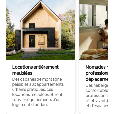
Locations entièrement
Nomades num
meublées
professionnel
déplacement
Des cabanes de montagne
paisibles aux appartements
Des hébergem
urbains pratiques, ces
confortables p
locations meublées offrent
professionnels
tous les équipements d'un
télétravail dis
logement standard.
et d'espaces de