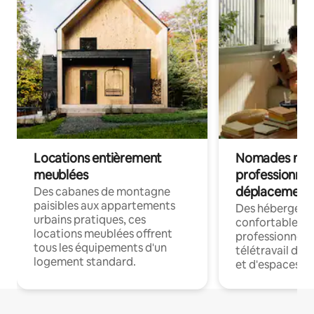
Locations entièrement
Nomades num
meublées
professionnel
déplacement
Des cabanes de montagne
paisibles aux appartements
Des hébergem
urbains pratiques, ces
confortables p
locations meublées offrent
professionnels
tous les équipements d'un
télétravail dis
logement standard.
et d'espaces de