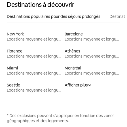
Destinations à découvrir
Destinations populaires pour des séjours prolongés
Destinati
New York
Barcelone
Locations moyenne et longue durée
Locations moyenne et longue durée
Florence
Athènes
Locations moyenne et longue durée
Locations moyenne et longue durée
Miami
Montréal
Locations moyenne et longue durée
Locations moyenne et longue durée
Seattle
Afficher plus
Locations moyenne et longue durée
* Des exclusions peuvent s'appliquer en fonction des zones
géographiques et des logements.