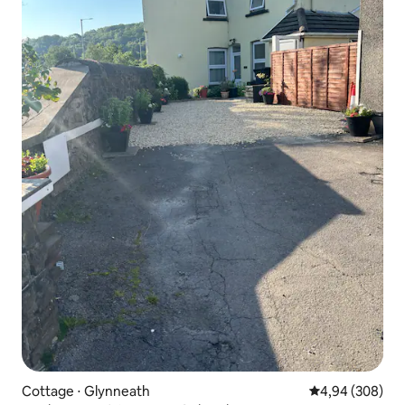
Cottage ⋅ Glynneath
Évaluation moy
4,94 (308)