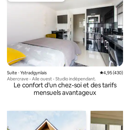
Coups de cœur voyageurs les plus appréciés
Suite ⋅ Ystradgynlais
Évaluation moy
4,95 (430)
Abercrave - Aile ouest - Studio indépendant.
Le confort d'un chez-soi et des tarifs
mensuels avantageux