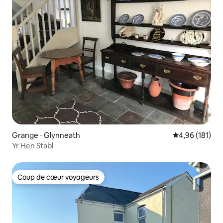
Grange ⋅ Glynneath
Évaluation moy
4,96 (181)
Yr Hen Stabl
Coup de cœur voyageurs
Coup de cœur voyageurs