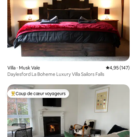
Villa ⋅ Musk Vale
Évaluation moy
4,95 (147)
Daylesford La Boheme Luxury Villa Sailors Falls
Coup de cœur voyageurs
Coups de cœur voyageurs les plus appréciés