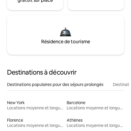
gratuit sur place
Résidence de tourisme
Destinations à découvrir
Destinations populaires pour des séjours prolongés
Destinati
New York
Barcelone
Locations moyenne et longue durée
Locations moyenne et longue durée
Florence
Athènes
Locations moyenne et longue durée
Locations moyenne et longue durée