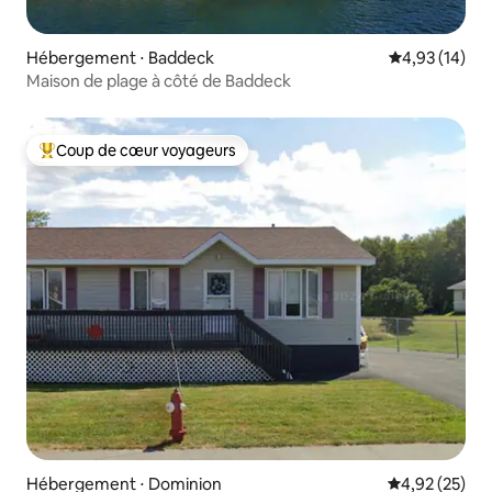
Hébergement ⋅ Baddeck
Évaluation mo
4,93 (14)
Maison de plage à côté de Baddeck
Coup de cœur voyageurs
Coups de cœur voyageurs les plus appréciés
Hébergement ⋅ Dominion
Évaluation mo
4,92 (25)