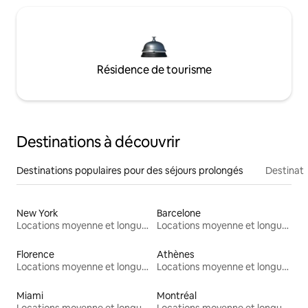
Résidence de tourisme
Destinations à découvrir
Destinations populaires pour des séjours prolongés
Destinati
New York
Barcelone
Locations moyenne et longue durée
Locations moyenne et longue durée
Florence
Athènes
Locations moyenne et longue durée
Locations moyenne et longue durée
Miami
Montréal