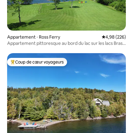
Appartement ⋅ Ross Ferry
Évaluation moy
4,98 (226)
Appartement pittoresque au bord du lac sur les lacs Bras
D'or
Coup de cœur voyageurs
Coups de cœur voyageurs les plus appréciés