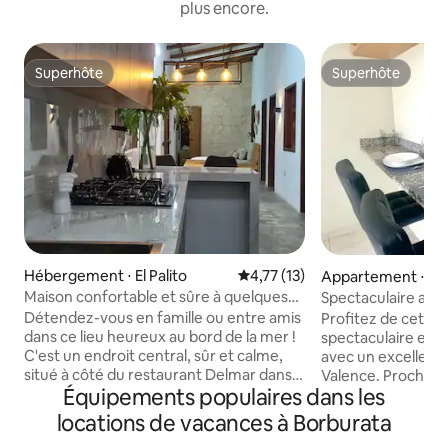
plus encore.
Superhôte
Superhôte
Superhôte
Superhôte
Hébergement ⋅ El Palito
Évaluation moyenne sur la base
4,77 (13)
Appartement ⋅ Val
Maison confortable et sûre à quelques
Spectaculaire app
pas de la mer
fibre optique
Détendez-vous en famille ou entre amis
Profitez de cet a
dans ce lieu heureux au bord de la mer !
spectaculaire ent
C'est un endroit central, sûr et calme,
avec un excellen
situé à côté du restaurant Delmar dans
Valence. Proche de
Équipements populaires dans les
le village "El Palito", Puerto Cabello. C'est
services à disposit
une maison spacieuse, confortable et
OPTIQUE haute vit
locations de vacances à Borburata
confortable, entièrement équipée avec
dans toutes les z