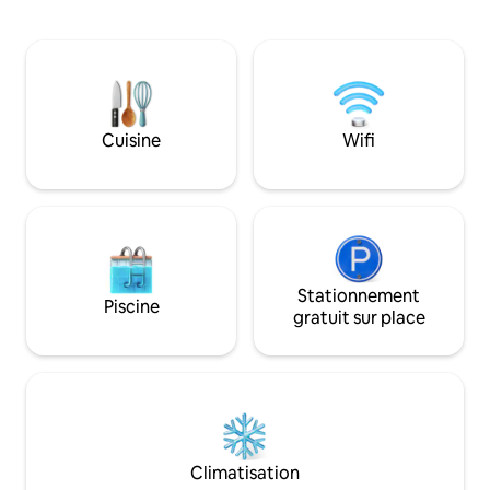
tout l'amour pour ceux qui veulent venir
confortable avec li
en profiter ! Nous offrons : - 4 chambres
privée et salle de b
- 2 salles de bains complètes - Salon avec
dressing, cuisine
télévision - Salle à manger pour 8
lave-linge, balcon
personnes - Cuisine équipée - Lave-
PROPRE, surveilla
linge/ Sèche-linge - Barbecue - Parking
ÉLECTRIQUE dans l
pour 3 à 4 voitures
communes, parking
Cuisine
Wifi
sport dans le bâti
Stationnement
Piscine
gratuit sur place
Climatisation