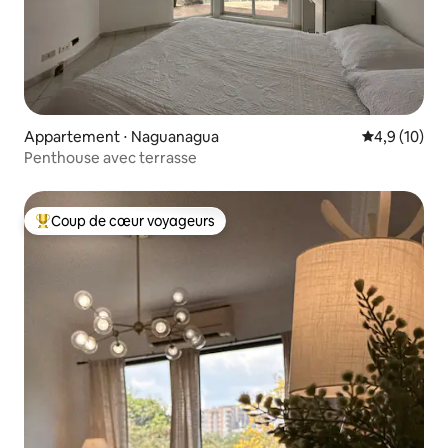
Appartement ⋅ Naguanagua
Évaluation m
4,9 (10)
Penthouse avec terrasse
Coup de cœur voyageurs
Coups de cœur voyageurs les plus appréciés