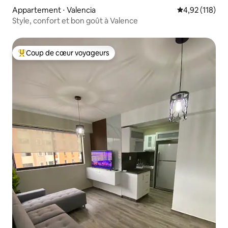
Appartement ⋅ Valencia
Évaluation moy
4,92 (118)
Style, confort et bon goût à Valence
Coup de cœur voyageurs
Coups de cœur voyageurs les plus appréciés