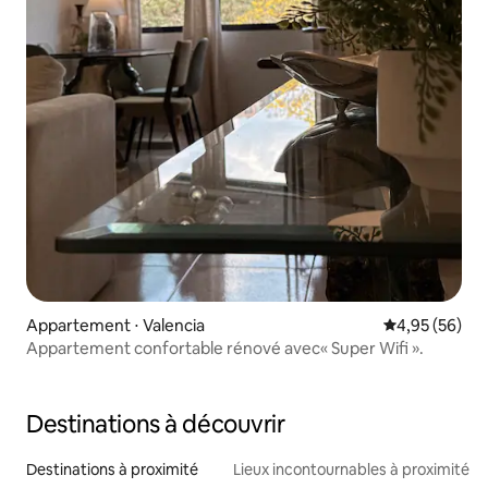
Appartement ⋅ Valencia
Évaluation mo
4,95 (56)
Appartement confortable rénové avec« Super Wifi ».
Destinations à découvrir
Destinations à proximité
Lieux incontournables à proximité