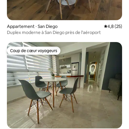
Appartement ⋅ San Diego
Évaluation m
4,8 (25)
Duplex moderne à San Diego près de l'aéroport
Coup de cœur voyageurs
Coup de cœur voyageurs