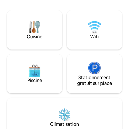
une salle de bain impeccable. Le point
commercial Tolón 
fort est le parking privé. Son
Tamanaco 5 minut
emplacement privilégié vous relie aux
commercial Paseo
principales routes, aux centres
3 minutes - Centr
commerciaux (Sambil, San Ignacio) et à
Ciudad Tamanaco 
une offre gastronomique variée. Vivez
l'expérience Caracas à ChacaoLand !
Cuisine
Wifi
Stationnement
Piscine
gratuit sur place
Climatisation