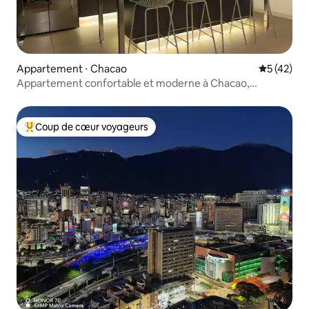
Appartement ⋅ Chacao
Évaluation
5 (42)
Appartement confortable et moderne à Chacao,
Caracas.
Coup de cœur voyageurs
Coups de cœur voyageurs les plus appréciés