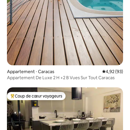
Appartement ⋅ Caracas
Évaluation mo
4,92 (93)
Appartement De Luxe 2 H +2 B Vues Sur Tout Caracas
Coup de cœur voyageurs
Coups de cœur voyageurs les plus appréciés