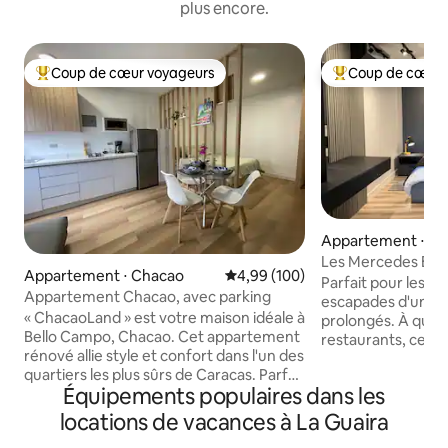
plus encore.
Coup de cœur voyageurs
Coup de cœur 
Coups de cœur voyageurs les plus appréciés
Coups de cœur vo
Appartement ⋅ Ca
Les Mercedes Élég
Appartement ⋅ Chacao
Évaluation moyenne sur la base 
4,99 (100)
Premium Stay
Parfait pour les vo
Appartement Chacao, avec parking
escapades d'un we
« ChacaoLand » est votre maison idéale à
prolongés. À quel
Bello Campo, Chacao. Cet appartement
restaurants, cent
rénové allie style et confort dans l'un des
galeries, cafés et 
quartiers les plus sûrs de Caracas. Parfait
Caracas. Idéal pour ceux qui apprécient
Équipements populaires dans les
pour les couples, les voyageurs d'affaires
le confort, le silen
et les familles, il offre une atmosphère
de bon goût et un 
locations de vacances à La Guaira
moderne avec une cuisine équipée et
emplacement. Très proche de : - Centre