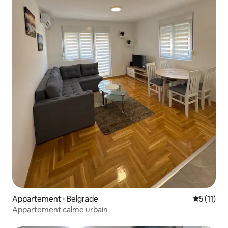
Appartement ⋅ Belgrade
Évaluatio
5 (11)
Appartement calme urbain