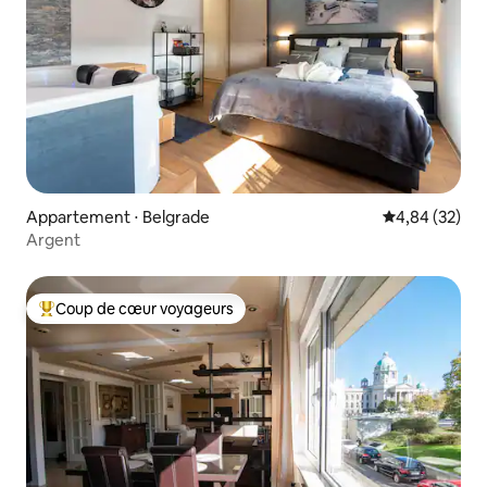
Appartement ⋅ Belgrade
Évaluation mo
4,84 (32)
Argent
Coup de cœur voyageurs
Coups de cœur voyageurs les plus appréciés