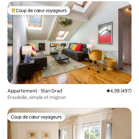
Coup de cœur voyageurs
Coups de cœur voyageurs les plus appréciés
Appartement ⋅ Stari Grad
Évaluation moy
4,98 (497)
Ensoleillé, simple et mignon
Coup de cœur voyageurs
Coup de cœur voyageurs