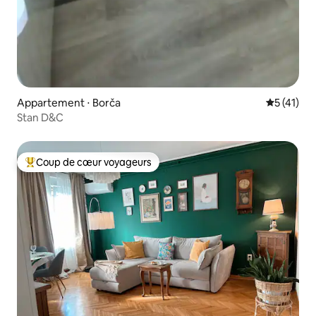
Appartement ⋅ Borča
Évaluation
5 (41)
Stan D&C
Coup de cœur voyageurs
Coups de cœur voyageurs les plus appréciés