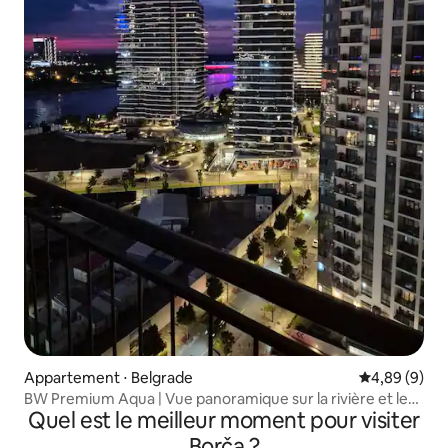
Appartement ⋅ Belgrade
Évaluation m
4,89 (9)
BW Premium Aqua | Vue panoramique sur la rivière et le
Quel est le meilleur moment pour visiter
pont
Borča ?