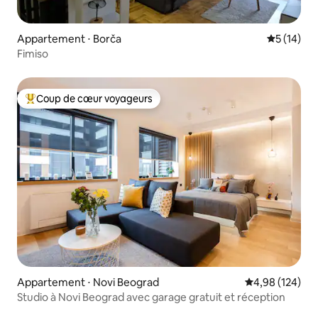
Appartement ⋅ Borča
Évaluation
5 (14)
Fimiso
Coup de cœur voyageurs
Coups de cœur voyageurs les plus appréciés
Appartement ⋅ Novi Beograd
Évaluation moy
4,98 (124)
Studio à Novi Beograd avec garage gratuit et réception