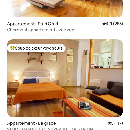
Appartement ⋅ Stari Grad
Évaluation mo
4,9 (255)
Charmant appartement avec vue
Coup de cœur voyageurs
Coups de cœur voyageurs les plus appréciés
Appartement ⋅ Belgrade
Évaluation 
5 (117)
STUDIO DANS LE CENTRE-VILLE DE ZEMUN