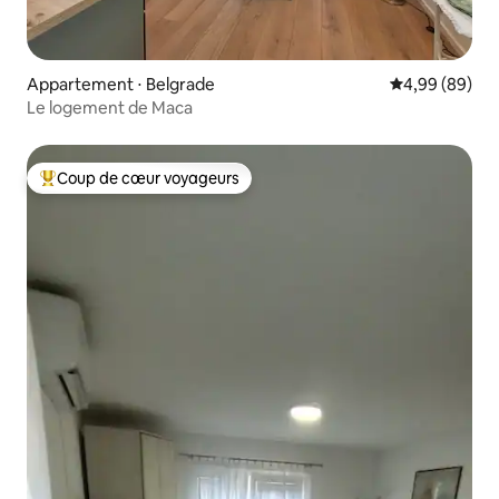
Appartement ⋅ Belgrade
Évaluation mo
4,99 (89)
Le logement de Maca
Coup de cœur voyageurs
Coups de cœur voyageurs les plus appréciés