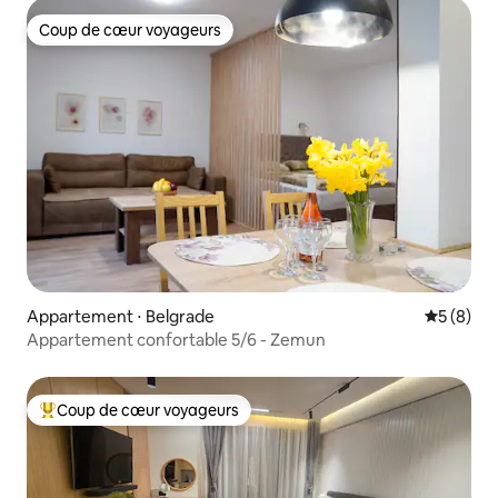
Coup de cœur voyageurs
Coup de cœur voyageurs
Appartement ⋅ Belgrade
Évaluatio
5 (8)
Appartement confortable 5/6 - Zemun
Coup de cœur voyageurs
Coups de cœur voyageurs les plus appréciés