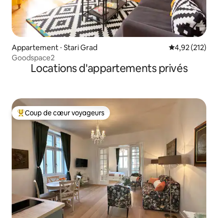
Appartement ⋅ Stari Grad
Évaluation moy
4,92 (212)
Goodspace2
Locations d'appartements privés
Coup de cœur voyageurs
Coups de cœur voyageurs les plus appréciés