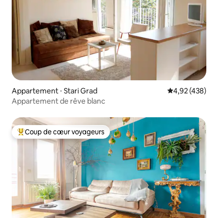
Appartement ⋅ Stari Grad
Évaluation moy
4,92 (438)
Appartement de rêve blanc
Coup de cœur voyageurs
Coups de cœur voyageurs les plus appréciés