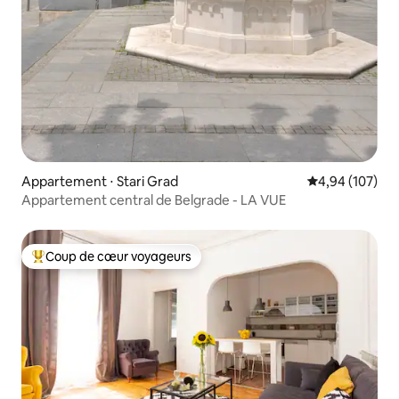
Appartement ⋅ Stari Grad
Évaluation moy
4,94 (107)
Appartement central de Belgrade - LA VUE
Coup de cœur voyageurs
Coups de cœur voyageurs les plus appréciés