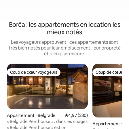
Borča : les appartements en location les
mieux notés
Les voyageurs approuvent : ces appartements sont
très bien notés pour leur emplacement, leur propreté
et bien plus encore.
Coup de cœur voyageurs
Coup de cœur vo
Coup de cœur voyageurs
Coup de cœur vo
Appartement ⋅ Belgrade
Évaluation moyenne sur la base 
4,97 (230)
« Belgrade Penthouse » : dans les nuages
Appartement ⋅ Sta
« Belgrade Penthouse » est un