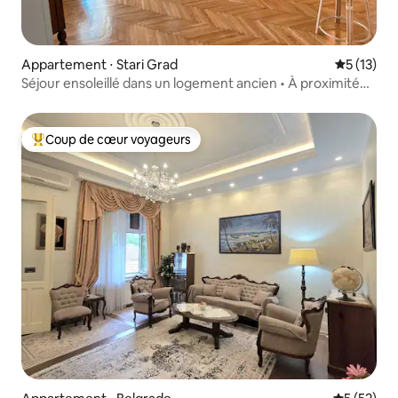
Appartement ⋅ Stari Grad
Évaluation
5 (13)
Séjour ensoleillé dans un logement ancien • À proximité
de la forteresse
Coup de cœur voyageurs
Coups de cœur voyageurs les plus appréciés