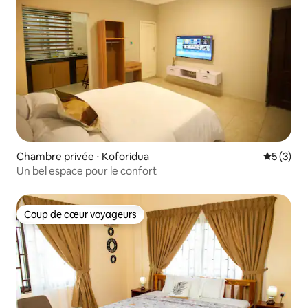
Chambre privée ⋅ Koforidua
Évaluatio
5 (3)
Un bel espace pour le confort
Coup de cœur voyageurs
Coup de cœur voyageurs