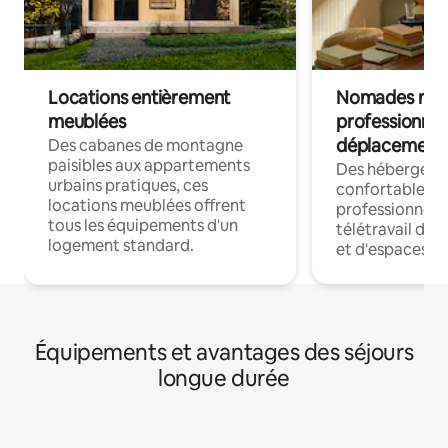
Locations entièrement
Nomades num
meublées
professionnel
déplacement
Des cabanes de montagne
paisibles aux appartements
Des hébergem
urbains pratiques, ces
confortables p
locations meublées offrent
professionnels
tous les équipements d'un
télétravail dis
logement standard.
et d'espaces de
Équipements et avantages des séjours
longue durée