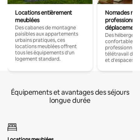
Locations entièrement
Nomades num
meublées
professionnel
déplacement
Des cabanes de montagne
paisibles aux appartements
Des hébergem
urbains pratiques, ces
confortables p
locations meublées offrent
professionnels
tous les équipements d'un
télétravail dis
logement standard.
et d'espaces de
Équipements et avantages des séjours
longue durée
Locations meublées