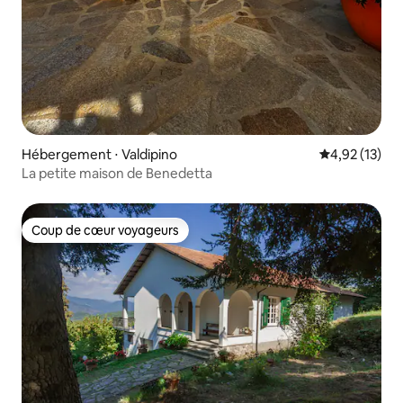
Hébergement ⋅ Valdipino
Évaluation mo
4,92 (13)
La petite maison de Benedetta
Coup de cœur voyageurs
Coup de cœur voyageurs