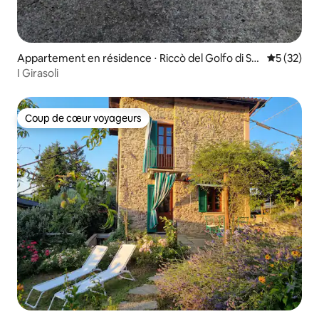
Appartement en résidence ⋅ Riccò del Golfo di Sp
Évaluation
5 (32)
ezia
I Girasoli
Coup de cœur voyageurs
Coup de cœur voyageurs