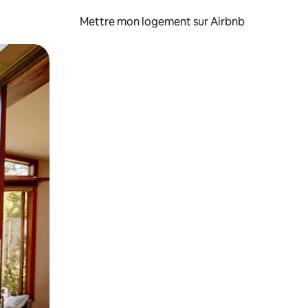
Mettre mon logement sur Airbnb
sant glisser.