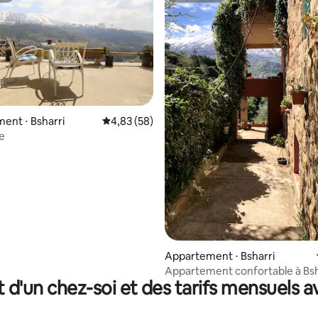
ent ⋅ Bsharri
Évaluation moyenne sur la base de 58 commen
4,83 (58)
e
 sur la base de 11 commentaires : 5 sur 5
Appartement ⋅ Bsharri
Appartement confortable à Bsh
t d'un chez-soi et des tarifs mensuels 
(prix/personne)