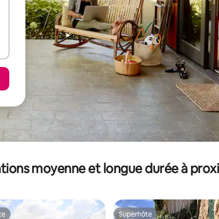
tions moyenne et longue durée à prox
te
Superhôte
te
Superhôte