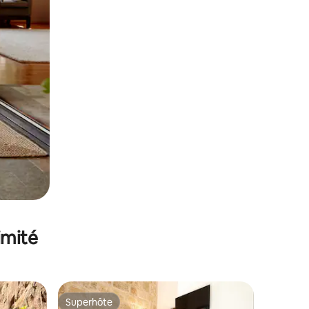
imité
Superhôte
Superhôte