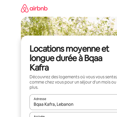
Aller
directement
au
contenu
Locations moyenne et
longue durée à Bqaa
Kafra
Découvrez des logements où vous vous sente
comme chez vous pour un séjour d'un mois ou
plus.
Adresse
Lorsque les résultats s'affichent, utilisez les flèc
Arrivée