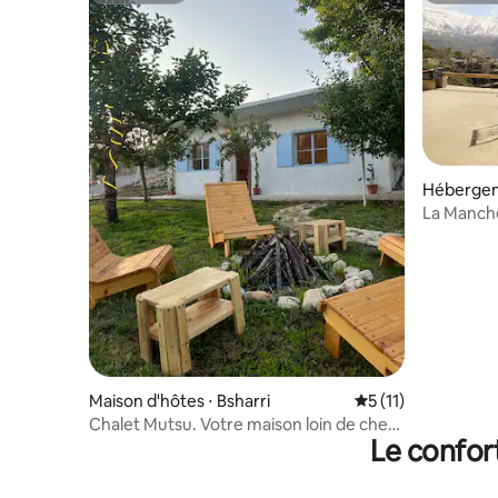
Hébergem
La Manch
Maison d'hôtes ⋅ Bsharri
Évaluation moyenne
5 (11)
Chalet Mutsu. Votre maison loin de chez
Le confor
vous