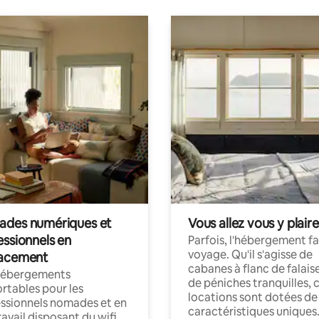
des numériques et
Vous allez vous y plaire
essionnels en
Parfois, l'hébergement fai
voyage. Qu'il s'agisse de
acement
cabanes à flanc de falais
hébergements
de péniches tranquilles, 
rtables pour les
locations sont dotées de
ssionnels nomades et en
caractéristiques uniques
ravail disposant du wifi