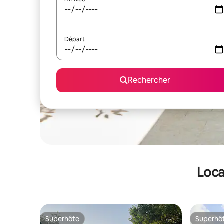
Départ
Rechercher
Loca
Superhôte
Superhô
Superhôte
Superhô