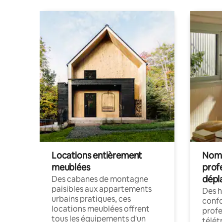
Locations entièrement
Noma
meublées
prof
dépl
Des cabanes de montagne
paisibles aux appartements
Des 
urbains pratiques, ces
confo
locations meublées offrent
profe
tous les équipements d'un
télét