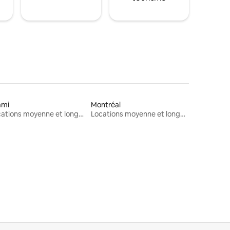
ami
Montréal
Locations moyenne et longue durée
Locations moyenne et longue durée