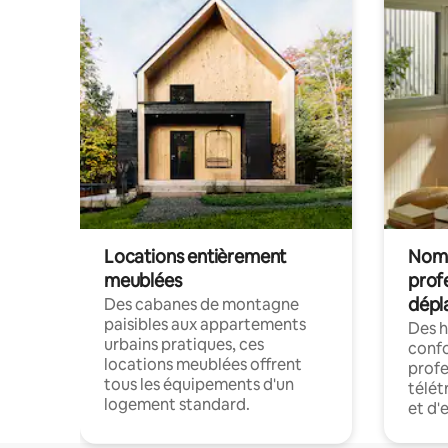
Locations entièrement
Noma
meublées
prof
dépl
Des cabanes de montagne
paisibles aux appartements
Des 
urbains pratiques, ces
confo
locations meublées offrent
profe
tous les équipements d'un
télét
logement standard.
et d'