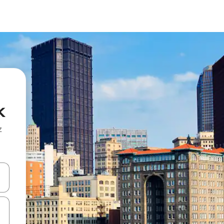
k
z
hes vers le haut et vers le bas pour les parcourir ou en appuyant et en fai