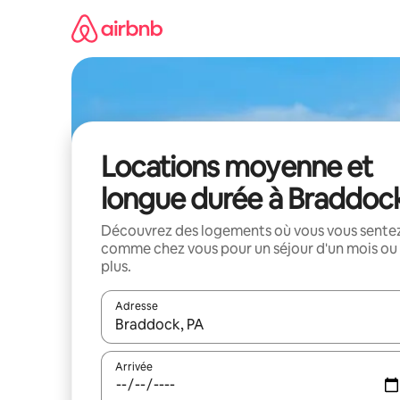
Aller
directement
au
contenu
Locations moyenne et
longue durée à Braddoc
Découvrez des logements où vous vous sente
comme chez vous pour un séjour d'un mois ou
plus.
Adresse
Lorsque les résultats s'affichent, utilisez les flèc
Arrivée