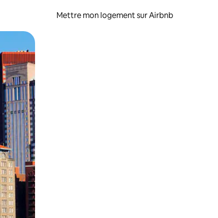
Mettre mon logement sur Airbnb
sant glisser.