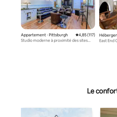
Appartement ⋅ Pittsburgh
Évaluation moyenne sur
4,85 (117)
Hébergeme
Studio moderne à proximité des sites
East End 
populaires de Pittsburgh
vous
Le confor