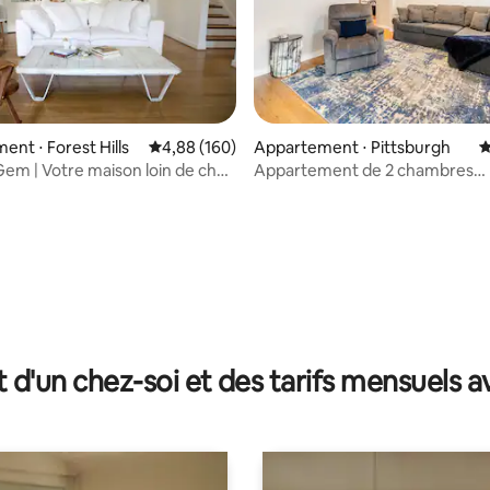
 la base de 117 commentaires : 4,85 sur 5
nt ⋅ Forest Hills
Évaluation moyenne sur la base de 160 commen
4,88 (160)
Appartement ⋅ Pittsburgh
É
Gem | Votre maison loin de chez
Appartement de 2 chambres
récemment rénové
t d'un chez-soi et des tarifs mensuels 