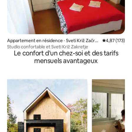
Appartement en résidence ⋅ Sveti Križ Začret
Évaluation moy
4,87 (173)
je
Studio confortable et Sveti Križ Zakretje
Le confort d'un chez-soi et des tarifs
mensuels avantageux