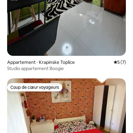
Appartement ⋅ Krapinske Toplice
Évaluatio
5 (7)
Studio appartement Boogie
Coup de cœur voyageurs
Coup de cœur voyageurs