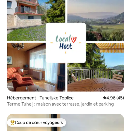
Hébergement ⋅ Tuheljske Toplice
Évaluation mo
4,96 (45)
Terme Tuhelj : maison avec terrasse, jardin et parking
Coup de cœur voyageurs
Coups de cœur voyageurs les plus appréciés