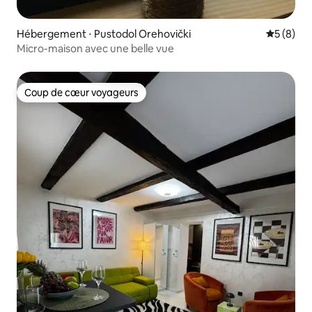
Hébergement ⋅ Pustodol Orehovički
Évaluatio
5 (8)
Micro-maison avec une belle vue
Coup de cœur voyageurs
Coup de cœur voyageurs