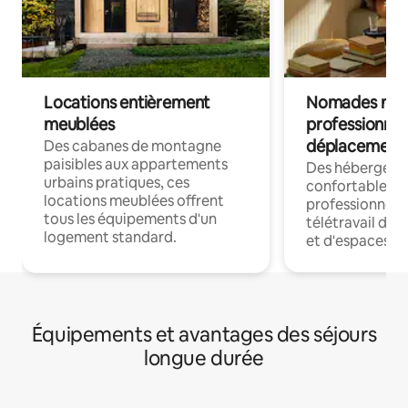
Locations entièrement
Nomades num
meublées
professionnel
déplacement
Des cabanes de montagne
paisibles aux appartements
Des hébergem
urbains pratiques, ces
confortables p
locations meublées offrent
professionnels
tous les équipements d'un
télétravail dis
logement standard.
et d'espaces de
Équipements et avantages des séjours
longue durée