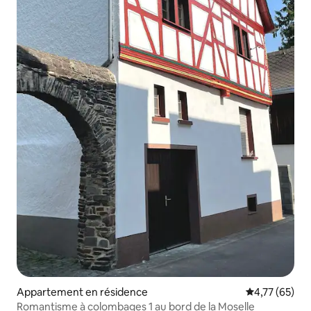
Appartement en résidence
Évaluation mo
4,77 (65)
Romantisme à colombages 1 au bord de la Moselle