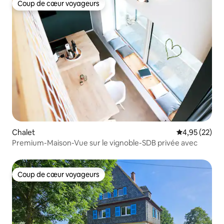
Coup de cœur voyageurs
Coup de cœur voyageurs
Chalet
Évaluation mo
4,95 (22)
Premium-Maison-Vue sur le vignoble-SDB privée avec
Coup de cœur voyageurs
Coup de cœur voyageurs