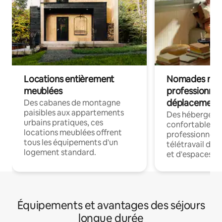
Locations entièrement
Nomades num
meublées
professionnel
déplacement
Des cabanes de montagne
paisibles aux appartements
Des hébergem
urbains pratiques, ces
confortables p
locations meublées offrent
professionnels
tous les équipements d'un
télétravail dis
logement standard.
et d'espaces de
Équipements et avantages des séjours
longue durée