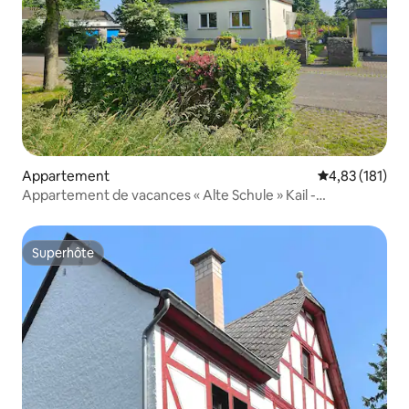
Appartement
Évaluation moy
4,83 (181)
Appartement de vacances « Alte Schule » Kail -
Appartement 2
Superhôte
Superhôte