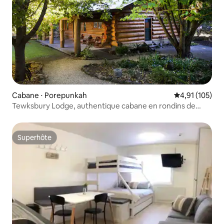
Cabane ⋅ Porepunkah
Évaluation moy
4,91 (105)
Tewksbury Lodge, authentique cabane en rondins de
style canadien
Superhôte
Superhôte