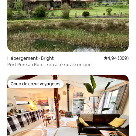
Hébergement ⋅ Bright
Évaluation moy
4,94 (309)
Port Punkah Run... retraite rurale unique
Coup de cœur voyageurs
Coup de cœur voyageurs