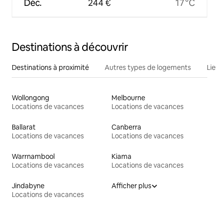
Déc.
244 €
17 °C
Destinations à découvrir
Destinations à proximité
Autres types de logements
Lie
Wollongong
Melbourne
Locations de vacances
Locations de vacances
Ballarat
Canberra
Locations de vacances
Locations de vacances
Warrnambool
Kiama
Locations de vacances
Locations de vacances
Jindabyne
Afficher plus
Locations de vacances