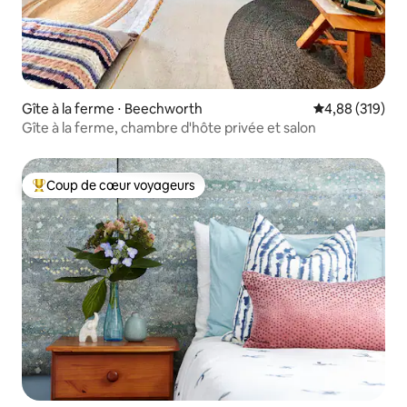
Gîte à la ferme ⋅ Beechworth
Évaluation moy
4,88 (319)
Gîte à la ferme, chambre d'hôte privée et salon
Coup de cœur voyageurs
Coups de cœur voyageurs les plus appréciés