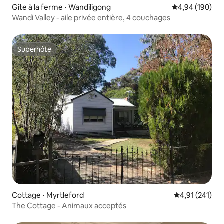
Gîte à la ferme ⋅ Wandiligong
Évaluation moy
4,94 (190)
Wandi Valley - aile privée entière, 4 couchages
Superhôte
Superhôte
Cottage ⋅ Myrtleford
Évaluation moy
4,91 (241)
The Cottage - Animaux acceptés