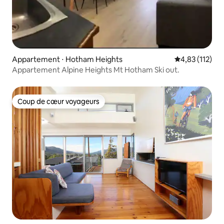
Appartement ⋅ Hotham Heights
Évaluation moy
4,83 (112)
Appartement Alpine Heights Mt Hotham Ski out.
Coup de cœur voyageurs
Coup de cœur voyageurs