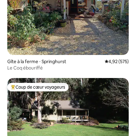
Gîte à la ferme ⋅ Springhurst
Évaluation moy
4,92 (575)
Le Coq ébouriffé
Coup de cœur voyageurs
Coups de cœur voyageurs les plus appréciés