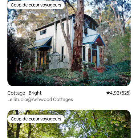
Coup de cœur voyageurs
Coup de cœur voyageurs
Cottage ⋅ Bright
Évaluation moy
4,92 (525)
Le Studio@Ashwood Cottages
Coup de cœur voyageurs
Coup de cœur voyageurs