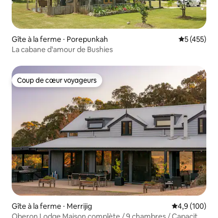
Gîte à la ferme ⋅ Porepunkah
Évaluation 
5 (455)
La cabane d'amour de Bushies
Coup de cœur voyageurs
Coup de cœur voyageurs
Gîte à la ferme ⋅ Merrijig
Évaluation mo
4,9 (100)
Oberon Lodge Maison complète / 9 chambres / Capacité