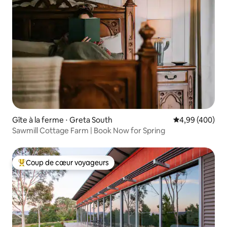
Gîte à la ferme ⋅ Greta South
Évaluation moy
4,99 (400)
Sawmill Cottage Farm | Book Now for Spring
Coup de cœur voyageurs
Coups de cœur voyageurs les plus appréciés