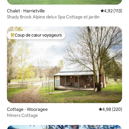
Chalet ⋅ Harrietville
Évaluation moy
4,92 (113)
Shady Brook Alpine delux Spa Cottage et jardin
Coup de cœur voyageurs
Coups de cœur voyageurs les plus appréciés
Cottage ⋅ Wooragee
Évaluation moy
4,98 (220)
Miners Cottage