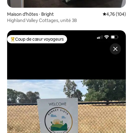
Maison d'hôtes ⋅ Bright
Évaluation moy
4,76 (104)
Highland Valley Cottages, unité 3B
Coup de cœur voyageurs
Coups de cœur voyageurs les plus appréciés