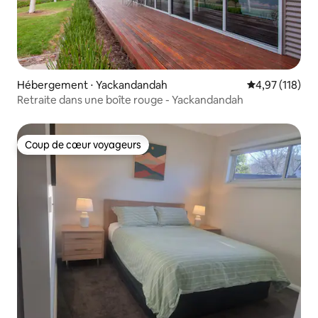
Hébergement ⋅ Yackandandah
Évaluation moy
4,97 (118)
Retraite dans une boîte rouge - Yackandandah
Coup de cœur voyageurs
Coup de cœur voyageurs