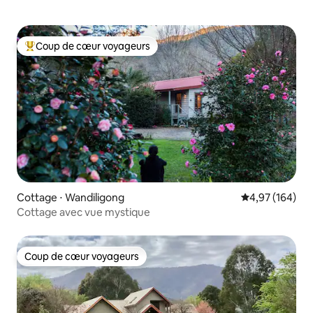
Coup de cœur voyageurs
Coups de cœur voyageurs les plus appréciés
Cottage ⋅ Wandiligong
Évaluation moy
4,97 (164)
Cottage avec vue mystique
Coup de cœur voyageurs
Coup de cœur voyageurs