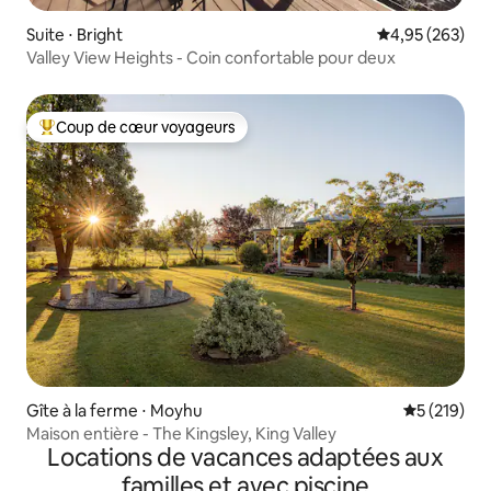
Suite ⋅ Bright
Évaluation moy
4,95 (263)
Valley View Heights - Coin confortable pour deux
Coup de cœur voyageurs
Coups de cœur voyageurs les plus appréciés
Gîte à la ferme ⋅ Moyhu
Évaluation 
5 (219)
Maison entière - The Kingsley, King Valley
Locations de vacances adaptées aux
familles et avec piscine