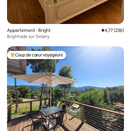
Appartement ⋅ Bright
Évaluation moy
4,77 (236)
Brightside sur Delany
Coup de cœur voyageurs
Coups de cœur voyageurs les plus appréciés