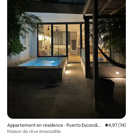
Appartement en résidence ⋅ Puerto Escondid
Évaluation mo
4,97 (74)
o
Maison de rêve impossible