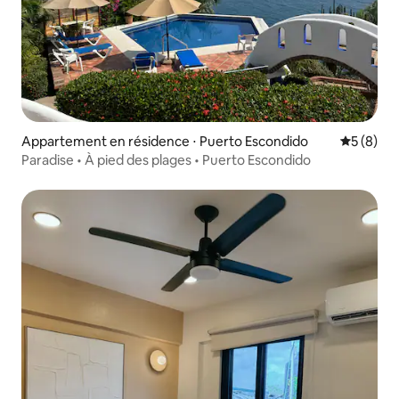
Appartement en résidence ⋅ Puerto Escondido
Évaluatio
5 (8)
Paradise • À pied des plages • Puerto Escondido