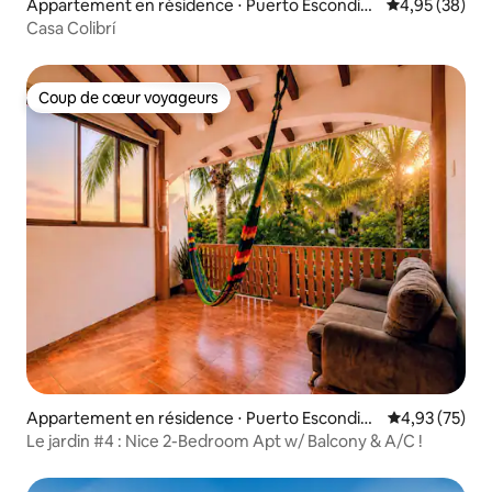
Appartement en résidence ⋅ Puerto Escondid
Évaluation mo
4,95 (38)
o
Casa Colibrí
Coup de cœur voyageurs
Coup de cœur voyageurs
Appartement en résidence ⋅ Puerto Escondid
Évaluation mo
4,93 (75)
o
Le jardin #4 : Nice 2-Bedroom Apt w/ Balcony & A/C !