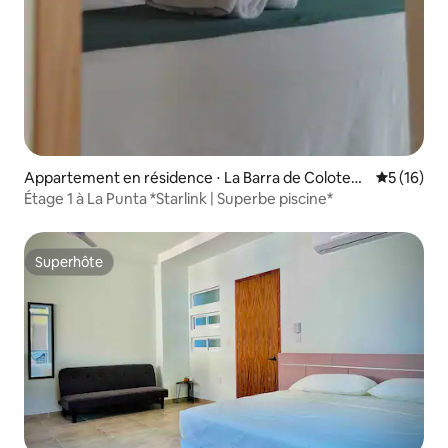
Appartement en résidence ⋅ La Barra de Colotep
Évaluation
5 (16)
ec
Étage 1 à La Punta *Starlink | Superbe piscine*
Superhôte
Superhôte