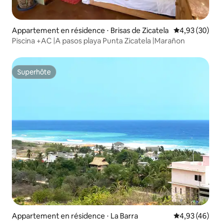
Appartement en résidence ⋅ Brisas de Zicatela
Évaluation mo
4,93 (30)
Piscina +AC |A pasos playa Punta Zicatela |Marañon
Superhôte
Superhôte
Appartement en résidence ⋅ La Barra
Évaluation mo
4,93 (46)