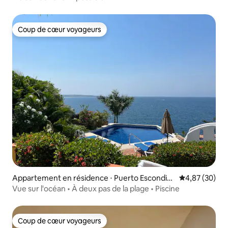
Coup de cœur voyageurs
Coup de cœur voyageurs
Appartement en résidence ⋅ Puerto Escondid
Évaluation mo
4,87 (30)
o
Vue sur l'océan • À deux pas de la plage • Piscine
Coup de cœur voyageurs
Coup de cœur voyageurs