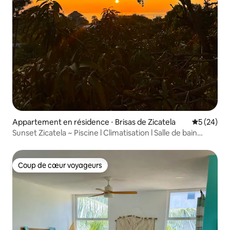
Appartement en résidence ⋅ Brisas de Zicatela
Évaluation
5 (24)
Sunset Zicatela ~ Piscine l Climatisation l Salle de bain
privée
Coup de cœur voyageurs
Coup de cœur voyageurs