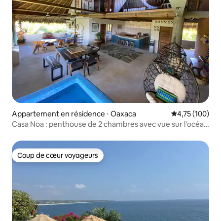
Appartement en résidence ⋅ Oaxaca
Évaluation moy
4,75 (100)
Casa Noa : penthouse de 2 chambres avec vue sur l'océan
à Puerto Escondido
Coup de cœur voyageurs
Coup de cœur voyageurs