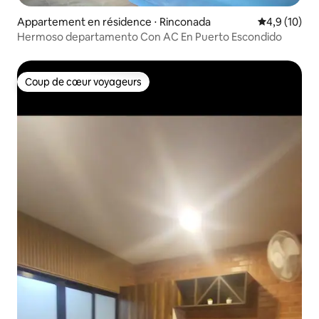
Appartement en résidence ⋅ Rinconada
Évaluation m
4,9 (10)
Hermoso departamento Con AC En Puerto Escondido
Coup de cœur voyageurs
Coup de cœur voyageurs