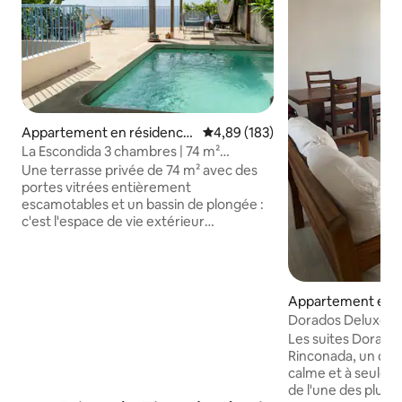
Appartement en résidence
Évaluation moyenne sur la base 
4,89 (183)
⋅ Puerto Escondido
La Escondida 3 chambres | 74 m²
Terrasse + Piscine profonde
Une terrasse privée de 74 m² avec des
portes vitrées entièrement
escamotables et un bassin de plongée :
c'est l'espace de vie extérieur
exceptionnel de La Escondida. Observez
les baleines, les dauphins, les raies et les
tortues qui passent le long du littoral en
dessous de vous, directement depuis
Appartement en r
votre terrasse. La villa peut accueillir
⋅ Rinconada
Dorados Deluxe 3 
6 personnes dans 3 chambres (toutes
de Carrizalillo
Les suites Dorados
climatisées). Elle est équipée d'un lave-
Rinconada, un quar
vaisselle, du Wi-Fi Starlink, d'un lave-
calme et à seulem
linge/sèche-linge dans la suite et de
de l'une des plus 
serviettes de plage incluses.