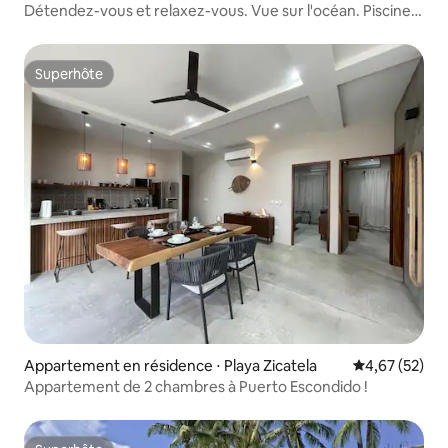
Détendez-vous et relaxez-vous. Vue sur l'océan. Piscine.
Starlink.
Superhôte
Superhôte
Appartement en résidence ⋅ Playa Zicatela
Évaluation mo
4,67 (52)
Appartement de 2 chambres à Puerto Escondido !