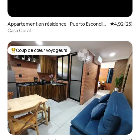
Appartement en résidence ⋅ Puerto Escondid
Évaluation mo
4,92 (25)
o
Casa Coral
Coup de cœur voyageurs
Coups de cœur voyageurs les plus appréciés