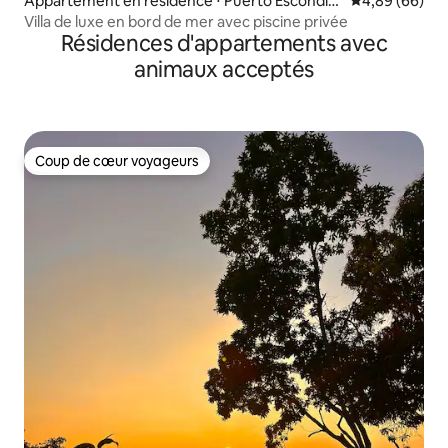
Appartement en résidence ⋅ Puerto Escondid
Évaluation mo
4,89 (66)
o
Villa de luxe en bord de mer avec piscine privée
Résidences d'appartements avec
animaux acceptés
Coup de cœur voyageurs
Coup de cœur voyageurs