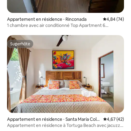
Appartement en résidence ⋅ Rinconada
Évaluation mo
4,84 (74)
1 chambre avec air conditionné Top Apartment 6
Rinconada Carrizalillo
Superhôte
Superhôte
Appartement en résidence ⋅ Santa María Colot
Évaluation mo
4,67 (42)
epec
Appartement en résidence à Tortuga Beach avec jacuzzi
et Starlink