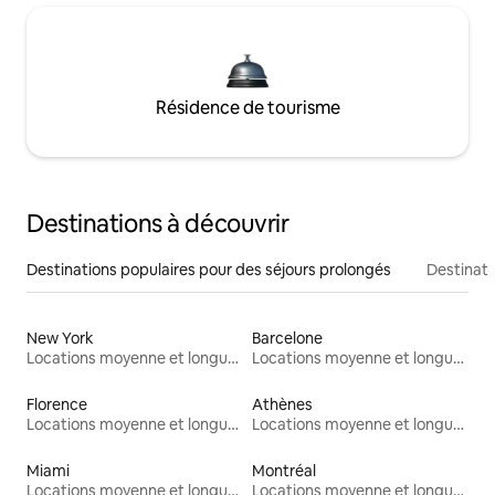
Résidence de tourisme
Destinations à découvrir
Destinations populaires pour des séjours prolongés
Destinati
New York
Barcelone
Locations moyenne et longue durée
Locations moyenne et longue durée
Florence
Athènes
Locations moyenne et longue durée
Locations moyenne et longue durée
Miami
Montréal
Locations moyenne et longue durée
Locations moyenne et longue durée