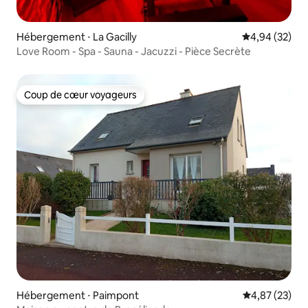
Hébergement ⋅ La Gacilly
Évaluation mo
4,94 (32)
Love Room - Spa - Sauna - Jacuzzi - Pièce Secrète
Coup de cœur voyageurs
Coup de cœur voyageurs
Hébergement ⋅ Paimpont
Évaluation mo
4,87 (23)