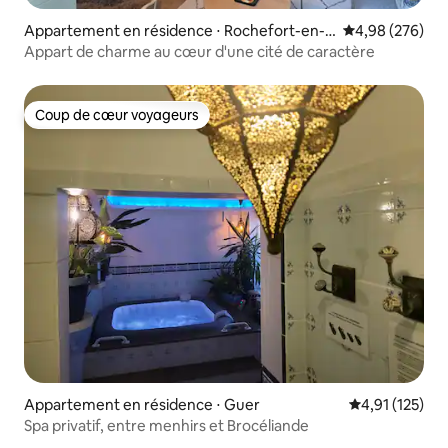
Appartement en résidence ⋅ Rochefort-en-T
Évaluation moy
4,98 (276)
erre
Appart de charme au cœur d'une cité de caractère
Coup de cœur voyageurs
Coup de cœur voyageurs
Appartement en résidence ⋅ Guer
Évaluation moy
4,91 (125)
Spa privatif, entre menhirs et Brocéliande