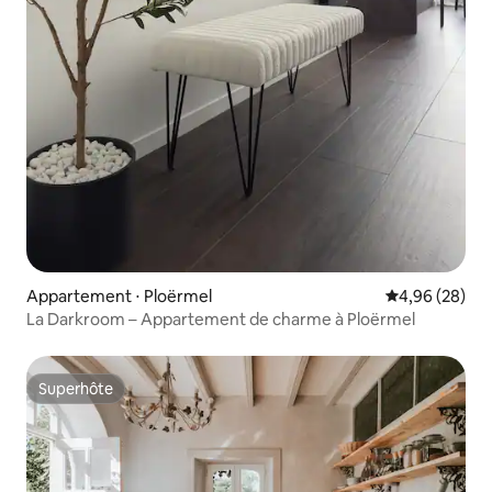
Appartement ⋅ Ploërmel
Évaluation mo
4,96 (28)
La Darkroom – Appartement de charme à Ploërmel
Superhôte
Superhôte