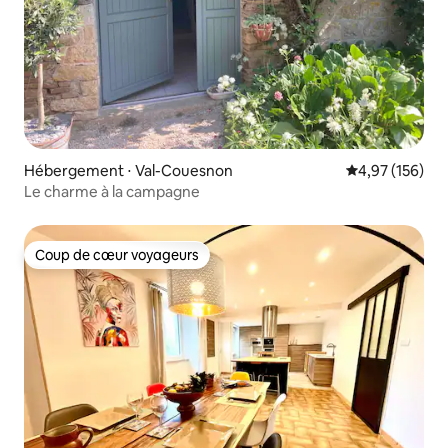
Hébergement ⋅ Val-Couesnon
Évaluation moy
4,97 (156)
Le charme à la campagne
Coup de cœur voyageurs
Coup de cœur voyageurs