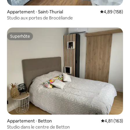
Appartement ⋅ Saint-Thurial
Évaluation moy
4,89 (158)
Studio aux portes de Brocéliande
Superhôte
Superhôte
Appartement ⋅ Betton
Évaluation moy
4,81 (163)
Studio dans le centre de Betton