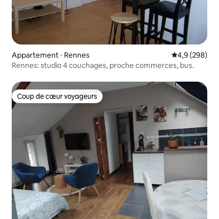
Appartement ⋅ Rennes
Évaluation mo
4,9 (298)
Rennes: studio 4 couchages, proche commerces, bus.
Coup de cœur voyageurs
Coup de cœur voyageurs