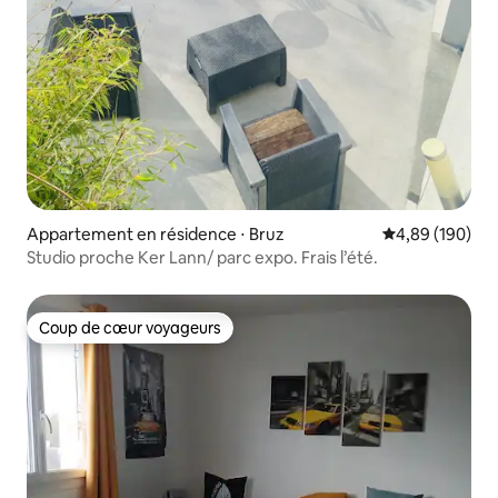
Appartement en résidence ⋅ Bruz
Évaluation moy
4,89 (190)
Studio proche Ker Lann/ parc expo. Frais l’été.
Coup de cœur voyageurs
Coup de cœur voyageurs