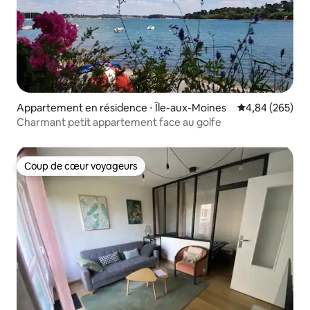
Appartement en résidence ⋅ Île-aux-Moines
Évaluation moy
4,84 (265)
Charmant petit appartement face au golfe
Coup de cœur voyageurs
Coup de cœur voyageurs