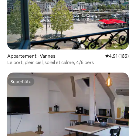
Appartement ⋅ Vannes
Évaluation moy
4,91 (166)
Le port, plein ciel, soleil et calme, 4/6 pers
Superhôte
Superhôte