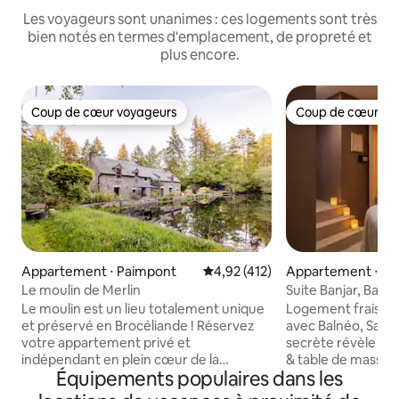
Les voyageurs sont unanimes : ces logements sont très
bien notés en termes d'emplacement, de propreté et
plus encore.
Coup de cœur voyageurs
Coup de cœur vo
Coup de cœur voyageurs
Coup de cœur vo
Appartement ⋅ Paimpont
Évaluation moyenne sur la base 
4,92 (412)
Appartement ⋅ Sai
d'Aubigné
Le moulin de Merlin
Suite Banjar, Baln
secrète
Le moulin est un lieu totalement unique
Logement frais e
et préservé en Brocéliande ! Réservez
avec Balnéo, Sauna
votre appartement privé et
secrète révèle un 
indépendant en plein cœur de la
& table de massage. Offrez-vous
Équipements populaires dans les
mystérieuse forêt de Brocéliande.
parenthèse de dé
Entièrement fait à neuf avec toutes les
logement inspiré d