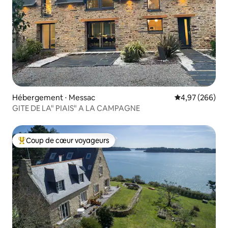
Hébergement ⋅ Messac
Évaluation moy
4,97 (266)
GITE DE LA" PIAIS" A LA CAMPAGNE
Coup de cœur voyageurs
Coups de cœur voyageurs les plus appréciés