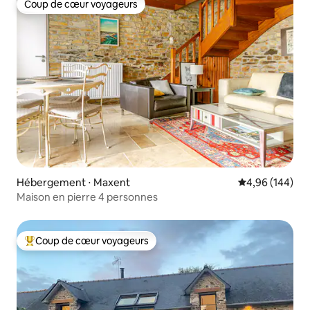
Coup de cœur voyageurs
Coup de cœur voyageurs
Hébergement ⋅ Maxent
Évaluation moy
4,96 (144)
Maison en pierre 4 personnes
Coup de cœur voyageurs
Coups de cœur voyageurs les plus appréciés