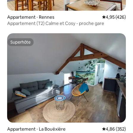
Appartement ⋅ Rennes
Évaluation moy
4,95 (426)
Appartement (T2) Calme et Cosy - proche gare
Superhôte
Superhôte
Appartement ⋅ La Bouëxière
Évaluation moy
4,86 (352)