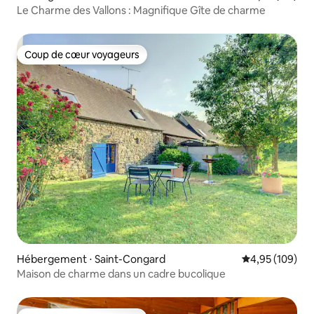
Le Charme des Vallons : Magnifique Gîte de charme
Coup de cœur voyageurs
Coup de cœur voyageurs
Hébergement ⋅ Saint-Congard
Évaluation moy
4,95 (109)
Maison de charme dans un cadre bucolique