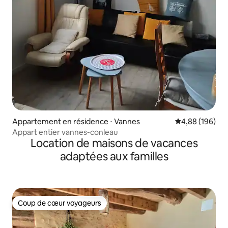
Appartement en résidence ⋅ Vannes
Évaluation moy
4,88 (196)
Appart entier vannes-conleau
Location de maisons de vacances
adaptées aux familles
Coup de cœur voyageurs
Coup de cœur voyageurs