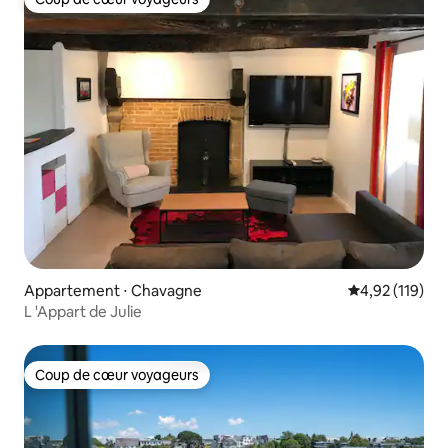
Coup de cœur voyageurs
Appartement ⋅ Chavagne
Évaluation moy
4,92 (119)
L 'Appart de Julie
Coup de cœur voyageurs
Coup de cœur voyageurs