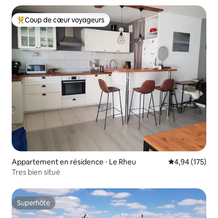
Coup de cœur voyageurs
Coups de cœur voyageurs les plus appréciés
Appartement en résidence ⋅ Le Rheu
Évaluation moy
4,94 (175)
Tres bien situé
Superhôte
Superhôte