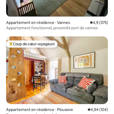
Appartement en résidence ⋅ Vannes
Évaluation mo
4,9 (375)
Appartement fonctionnel, proximité port de vannes
Coup de cœur voyageurs
Coups de cœur voyageurs les plus appréciés
Appartement en résidence ⋅ Plouasne
Évaluation moy
4,94 (104)