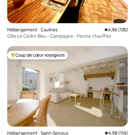
Hébergement ⋅ Caulnes
Évaluation moy
4,96 (135)
Gîte Le Cèdre Bleu - Campagne - Piscine chauffée
Coup de cœur voyageurs
Coups de cœur voyageurs les plus appréciés
Hébergement ⋅ Saint-Senoux
Évaluation moy
4,98 (114)