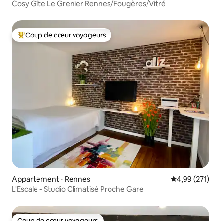
Cosy Gîte Le Grenier Rennes/Fougères/Vitré
Coup de cœur voyageurs
Coups de cœur voyageurs les plus appréciés
Appartement ⋅ Rennes
Évaluation moy
4,99 (271)
L'Escale - Studio Climatisé Proche Gare
Coup de cœur voyageurs