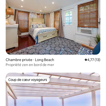
Chambre privée ⋅ Long Beach
Évaluation mo
4,77 (13)
Propriété zen en bord de mer
Coup de cœur voyageurs
Coup de cœur voyageurs