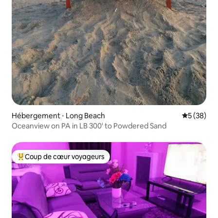
Hébergement ⋅ Long Beach
Évaluation
5 (38)
Oceanview on PA in LB 300' to Powdered Sand
Coup de cœur voyageurs
Coups de cœur voyageurs les plus appréciés