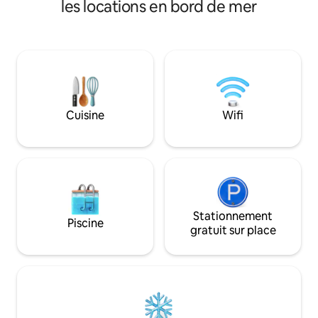
les locations en bord de mer
votre séjour, mais je travaille de longues
heures donc vous ne remarquerez
même pas que je suis là.
Cuisine
Wifi
Stationnement
Piscine
gratuit sur place