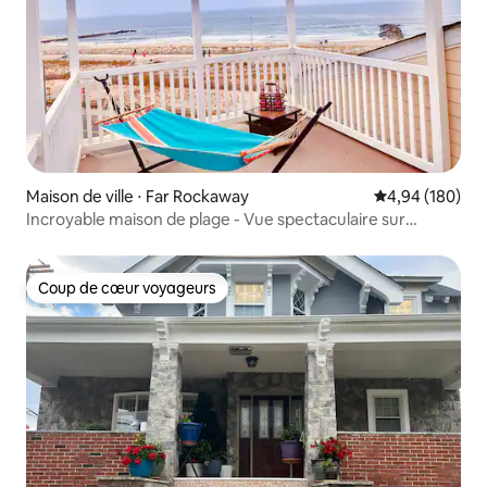
Maison de ville ⋅ Far Rockaway
Évaluation moy
4,94 (180)
Incroyable maison de plage - Vue spectaculaire sur
l'océan !
Coup de cœur voyageurs
Coup de cœur voyageurs