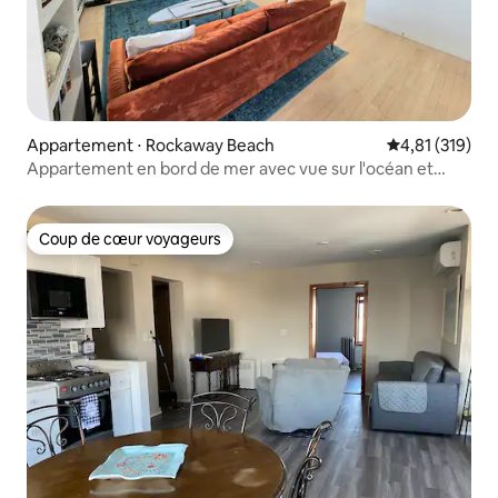
Appartement ⋅ Rockaway Beach
Évaluation moy
4,81 (319)
Appartement en bord de mer avec vue sur l'océan et
immense terrasse
Coup de cœur voyageurs
Coup de cœur voyageurs