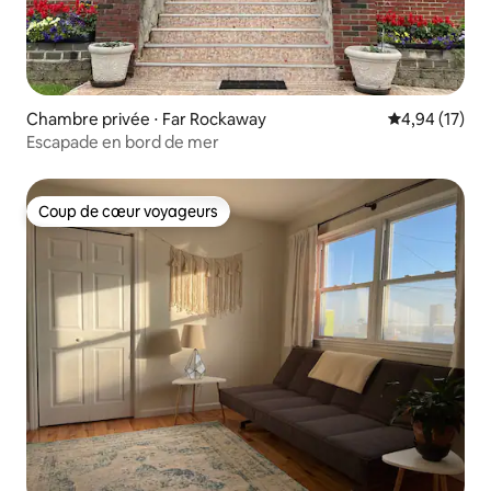
Chambre privée ⋅ Far Rockaway
Évaluation mo
4,94 (17)
Escapade en bord de mer
Coup de cœur voyageurs
Coup de cœur voyageurs