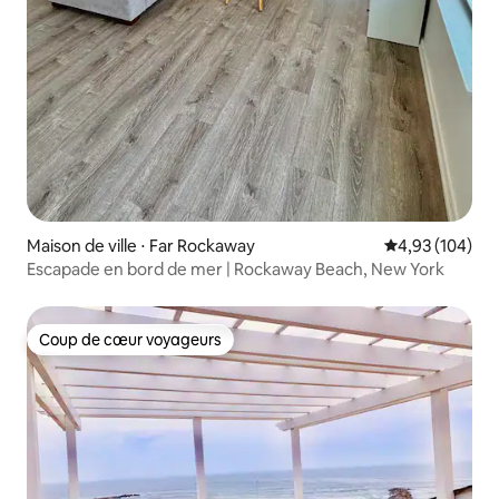
Maison de ville ⋅ Far Rockaway
Évaluation moy
4,93 (104)
Escapade en bord de mer | Rockaway Beach, New York
Coup de cœur voyageurs
Coup de cœur voyageurs