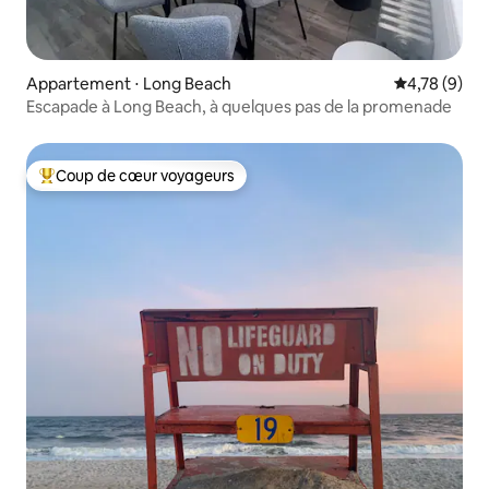
Appartement ⋅ Long Beach
Évaluation m
4,78 (9)
Escapade à Long Beach, à quelques pas de la promenade
Coup de cœur voyageurs
Coups de cœur voyageurs les plus appréciés