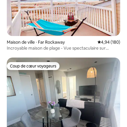
Maison de ville ⋅ Far Rockaway
Évaluation moy
4,94 (180)
Incroyable maison de plage - Vue spectaculaire sur
l'océan !
Coup de cœur voyageurs
Coup de cœur voyageurs