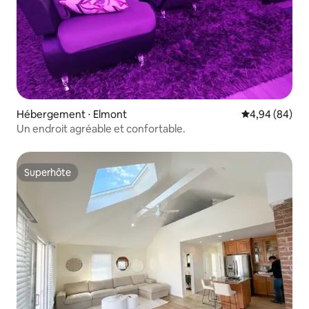
Hébergement ⋅ Elmont
Évaluation mo
4,94 (84)
Un endroit agréable et confortable.
Superhôte
Superhôte