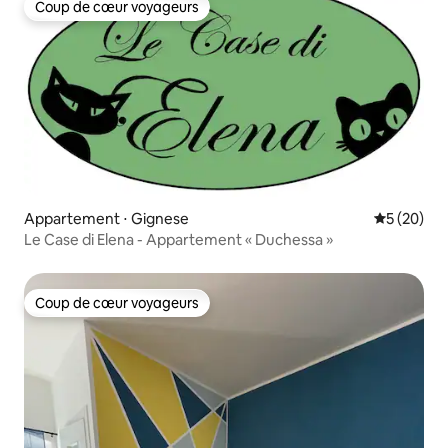
Coup de cœur voyageurs
Coup de cœur voyageurs
Appartement ⋅ Gignese
Évaluation
5 (20)
Le Case di Elena - Appartement « Duchessa »
Coup de cœur voyageurs
Coup de cœur voyageurs