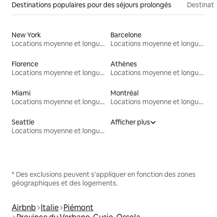
Destinations populaires pour des séjours prolongés
Destinati
New York
Barcelone
Locations moyenne et longue durée
Locations moyenne et longue durée
Florence
Athènes
Locations moyenne et longue durée
Locations moyenne et longue durée
Miami
Montréal
Locations moyenne et longue durée
Locations moyenne et longue durée
Seattle
Afficher plus
Locations moyenne et longue durée
* Des exclusions peuvent s'appliquer en fonction des zones
géographiques et des logements.
Airbnb
Italie
Piémont