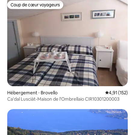
Coup de cœur voyageurs
Coup de cœur voyageurs
Hébergement ⋅ Brovello
Évaluation moy
4,91 (152)
Ca'dal Lusciàt-Maison de l'Ombrellaio CIR10301200003