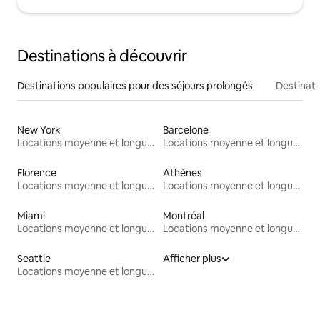
Destinations à découvrir
Destinations populaires pour des séjours prolongés
Destinati
New York
Barcelone
Locations moyenne et longue durée
Locations moyenne et longue durée
Florence
Athènes
Locations moyenne et longue durée
Locations moyenne et longue durée
Miami
Montréal
Locations moyenne et longue durée
Locations moyenne et longue durée
Seattle
Afficher plus
Locations moyenne et longue durée