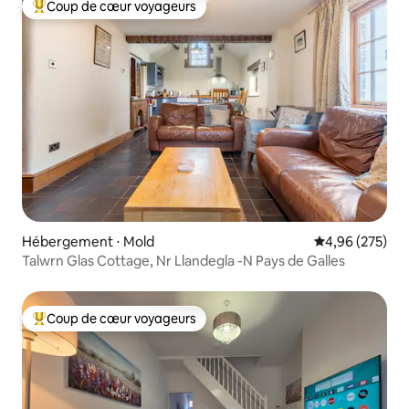
Coup de cœur voyageurs
Coups de cœur voyageurs les plus appréciés
Hébergement ⋅ Mold
Évaluation moy
4,96 (275)
Talwrn Glas Cottage, Nr Llandegla -N Pays de Galles
Coup de cœur voyageurs
Coups de cœur voyageurs les plus appréciés