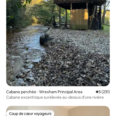
Cabane perchée ⋅ Wrexham Principal Area
Évaluation 
5 (231)
Cabane excentrique surélevée au-dessus d'une rivière
Coup de cœur voyageurs
Coup de cœur voyageurs