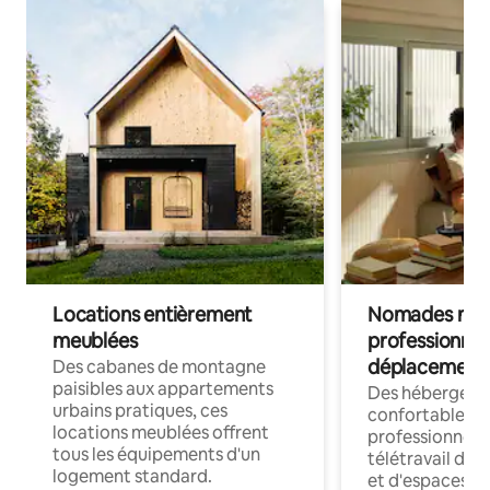
Locations entièrement
Nomades num
meublées
professionnel
déplacement
Des cabanes de montagne
paisibles aux appartements
Des hébergem
urbains pratiques, ces
confortables p
locations meublées offrent
professionnels
tous les équipements d'un
télétravail dis
logement standard.
et d'espaces de