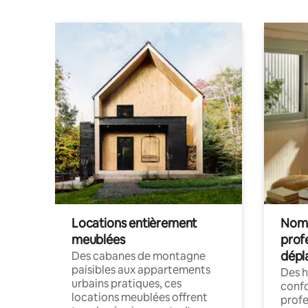
Locations entièrement
Noma
meublées
prof
dépl
Des cabanes de montagne
paisibles aux appartements
Des 
urbains pratiques, ces
confo
locations meublées offrent
profe