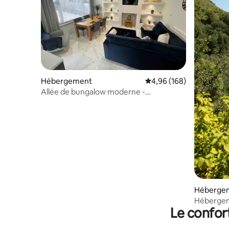
Hébergement
Évaluation moyenne sur 
4,96 (168)
Allée de bungalow moderne -
entrepreneur et vacances
Héberge
Hébergem
Le confor