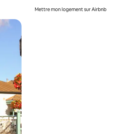
Mettre mon logement sur Airbnb
sant glisser.