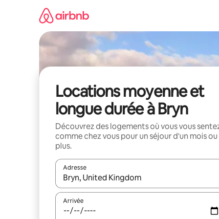
Aller
directement
au
contenu
Locations moyenne et
longue durée à Bryn
Découvrez des logements où vous vous sente
comme chez vous pour un séjour d'un mois ou
plus.
Adresse
Lorsque les résultats s'affichent, utilisez les flèc
Arrivée