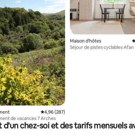
Maison d'hôtes
É
Séjour de pistes cyclables Afan
la base de 168 commentaires : 4,96 sur 5
Cwmafan
ment
Évaluation moyenne sur la base de 287 commen
4,96 (287)
ent de vacances 7 Arches
t d'un chez-soi et des tarifs mensuels 