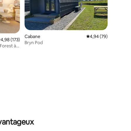
Cabane
Évaluation moyenne su
4,94 (79)
valuation moyenne sur la base de 173 commentaires : 4,98 sur 5
4,98 (173)
Bryn Pod
 Forest à
taires : 4,96 sur 5
avantageux