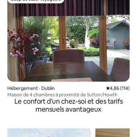
Coup de cœur voyageurs
Hébergement ⋅ Dublin
Évaluation moy
4,86 (114)
Maison de 4 chambres à proximité de Sutton/Howth
Le confort d'un chez-soi et des tarifs
mensuels avantageux