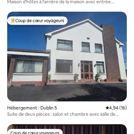
Maison d'hôtes à l'arrière de la maison avec entrée
latérale
Coup de cœur voyageurs
Coups de cœur voyageurs les plus appréciés
Hébergement ⋅ Dublin 5
Évaluation mo
4,94 (16)
Suite de deux pièces : salon et chambre avec salle de
bains privative
Coup de cœur voyageurs