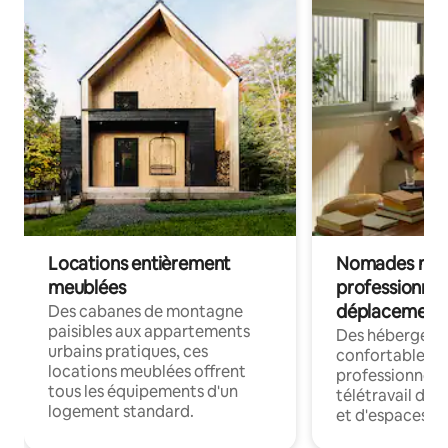
Locations entièrement
Nomades num
meublées
professionnel
déplacement
Des cabanes de montagne
paisibles aux appartements
Des hébergem
urbains pratiques, ces
confortables p
locations meublées offrent
professionnels
tous les équipements d'un
télétravail dis
logement standard.
et d'espaces de