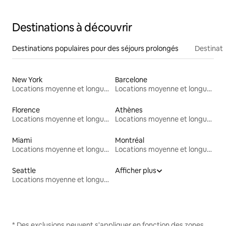
Destinations à découvrir
Destinations populaires pour des séjours prolongés
Destinati
New York
Barcelone
Locations moyenne et longue durée
Locations moyenne et longue durée
Florence
Athènes
Locations moyenne et longue durée
Locations moyenne et longue durée
Miami
Montréal
Locations moyenne et longue durée
Locations moyenne et longue durée
Seattle
Afficher plus
Locations moyenne et longue durée
* Des exclusions peuvent s'appliquer en fonction des zones