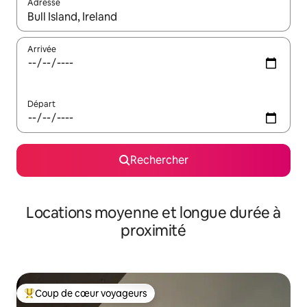
Adresse
Lorsque les résultats s'affichent, utilisez les flèches vers le hau
Arrivée
Départ
Rechercher
Locations moyenne et longue durée à
proximité
Coup de cœur voyageurs
Coups de cœur voyageurs les plus appréciés