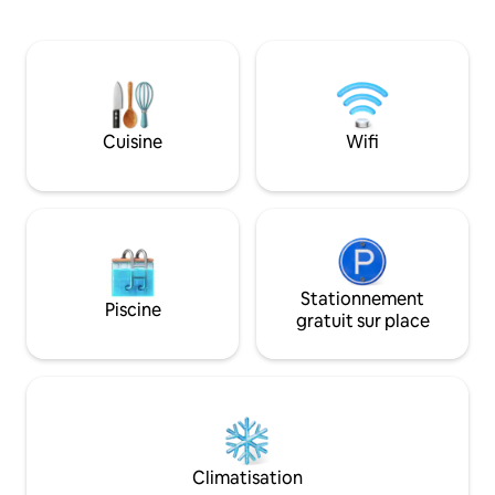
dispose d'une vue à couper le souffle et
supermarché dans
d'un grand balcon. Le local
parlons bulgare, ru
magnifiquement décoré, plein de
allemand et nous
lumière et très isolé vous permettra de
répondre à toutes
passer un merveilleux sommeil et un
avons hâte de vous 
passe-temps mémorable. Notre joyau
du centre-ville est à seulement 400 m
Cuisine
Wifi
de la rue principale, facilement
accessible depuis l'aéroport et à 1,1 km
des gares et des stations de bus.
Stationnement
Piscine
gratuit sur place
Climatisation