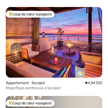
Coup de cœur voyageurs
Coups de cœur voyageurs les plus appréciés
Appartement ⋅ Sozopol
Évaluation mo
4,94 (52)
Magnifique penthouse à Sozopol
Coup de cœur voyageurs
Coups de cœur voyageurs les plus appréciés