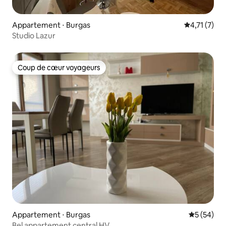
Appartement ⋅ Burgas
Évaluation 
4,71 (7)
Studio Lazur
Coup de cœur voyageurs
Coup de cœur voyageurs
Appartement ⋅ Burgas
Évaluation
5 (54)
Bel appartement central HV