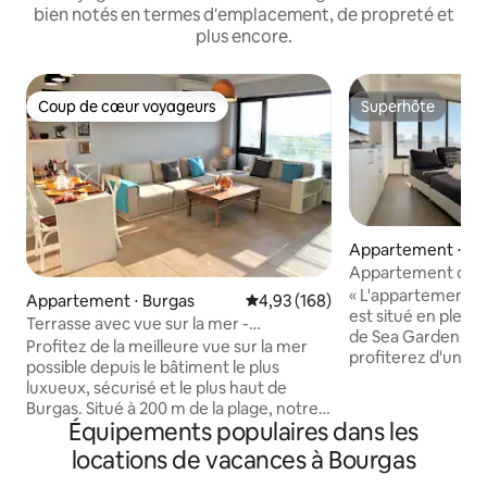
bien notés en termes d'emplacement, de propreté et
plus encore.
Coup de cœur voyageurs
Superhôte
Coup de cœur voyageurs
Superhôte
Appartement ⋅ Bu
Appartement de lux
Panorama
« L'appartement d
Appartement ⋅ Burgas
Évaluation moyenne sur la base 
4,93 (168)
est situé en plein
Terrasse avec vue sur la mer -
de Sea Garden au
appartement central de luxe à 200 m de
Profitez de la meilleure vue sur la mer
profiterez d'une v
la plage
possible depuis le bâtiment le plus
mer depuis le balc
luxueux, sécurisé et le plus haut de
équipé de tout le 
Burgas. Situé à 200 m de la plage, notre
séjour agréable. P
Équipements populaires dans les
appartement entièrement équipé,
et les familles. V
climatisé, 2 chambres, peut accueillir
locations de vacances à Bourgas
délicieux restaura
confortablement 5 personnes et
beauté et de mass