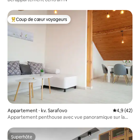
Coup de cœur voyageurs
Coups de cœur voyageurs les plus appréciés
Appartement ⋅ kv. Sarafovo
Évaluation m
4,9 (42)
Appartement penthouse avec vue panoramique sur la
mer et parking
Superhôte
Superhôte