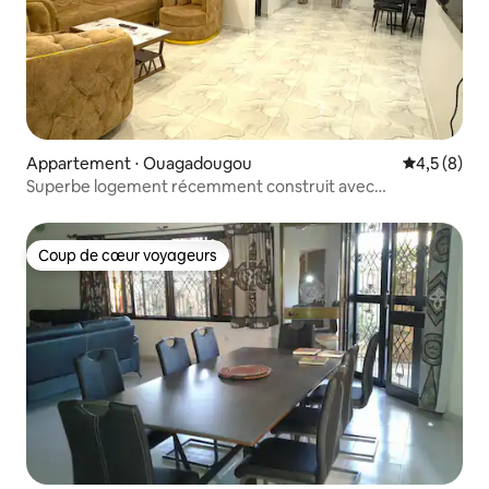
Appartement ⋅ Ouagadougou
Évaluation 
4,5 (8)
Superbe logement récemment construit avec
2 chambres et 1,5 salle de bain
Coup de cœur voyageurs
Coup de cœur voyageurs