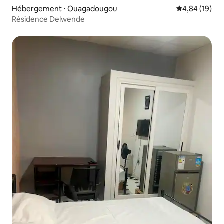
Hébergement ⋅ Ouagadougou
Évaluation mo
4,84 (19)
Résidence Delwende