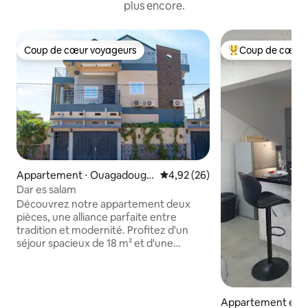
plus encore.
Coup de cœur voyageurs
Coup de cœur 
Coup de cœur voyageurs
Coups de cœur vo
Appartement ⋅ Ouagadougo
Évaluation moyenne sur la base
4,92 (26)
u
Dar es salam
Découvrez notre appartement deux
pièces, une alliance parfaite entre
tradition et modernité. Profitez d'un
séjour spacieux de 18 m² et d'une
chambre climatisée de 12 m² avec
placard intégré. La cuisine est
entièrement équipée avec four, micro-
ondes, réfrigérateur, vaisselle et
Appartement en r