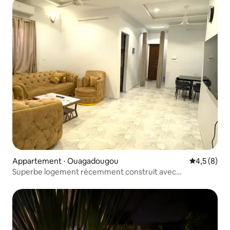
Appartement ⋅ Ouagadougou
Évaluation 
4,5 (8)
Superbe logement récemment construit avec
2 chambres et 1,5 salle de bain