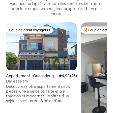
vacances adaptés aux familles sont très bien notés
pour leur emplacement, leur propreté et bien plus
encore.
Coup de cœur voyageurs
Coup de cœur 
Coup de cœur voyageurs
Coups de cœur vo
Appartement ⋅ Ouagadougo
Évaluation moyenne sur la base
4,92 (26)
u
Dar es salam
Découvrez notre appartement deux
pièces, une alliance parfaite entre
tradition et modernité. Profitez d'un
séjour spacieux de 18 m² et d'une
chambre climatisée de 12 m² avec
placard intégré. La cuisine est