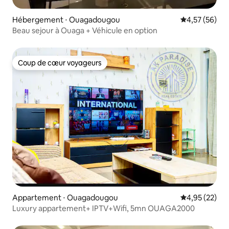
Hébergement ⋅ Ouagadougou
Évaluation mo
4,57 (56)
Beau sejour à Ouaga + Véhicule en option
Coup de cœur voyageurs
Coup de cœur voyageurs
Appartement ⋅ Ouagadougou
Évaluation mo
4,95 (22)
Luxury appartement+ IPTV+Wifi, 5mn OUAGA2000