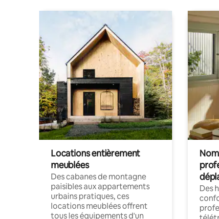
Locations entièrement
Noma
meublées
prof
dépl
Des cabanes de montagne
paisibles aux appartements
Des 
urbains pratiques, ces
confo
locations meublées offrent
profe
tous les équipements d'un
télét