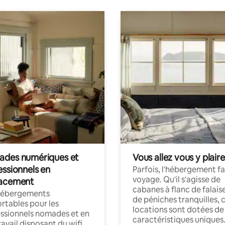
des numériques et
Vous allez vous y plaire
essionnels en
Parfois, l'hébergement fai
voyage. Qu'il s'agisse de
acement
cabanes à flanc de falais
hébergements
de péniches tranquilles, 
rtables pour les
locations sont dotées de
ssionnels nomades et en
caractéristiques uniques
ravail disposant du wifi