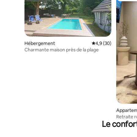
Hébergement
Évaluation moyenne s
4,9 (30)
Charmante maison près de la plage
Apparte
Retraite r
Le confor