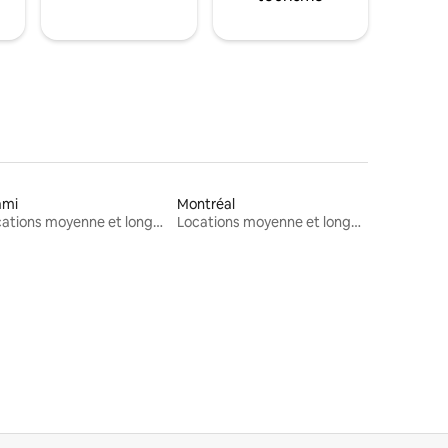
ami
Montréal
Locations moyenne et longue durée
Locations moyenne et longue durée