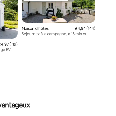
Maison d'hôtes
Évaluation moyenne sur
4,94 (144)
Séjournez à la campagne, à 15 min du
centre de Malmö
valuation moyenne sur la base de 119 commentaires : 4,97 sur 5
4,97 (119)
rge EV
mmentaires : 5 sur 5
avantageux