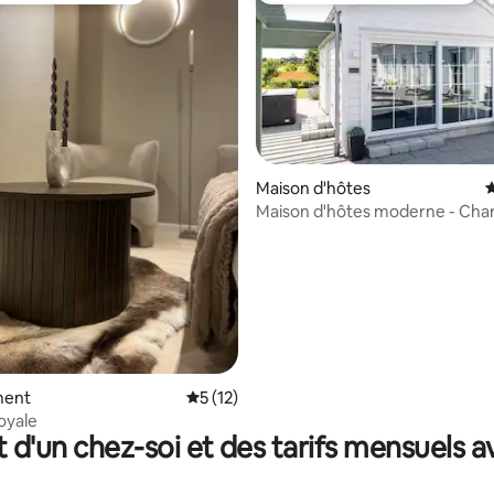
ur la base de 30 commentaires : 4,9 sur 5
Maison d'hôtes
É
Maison d'hôtes moderne - Cha
gratuite - Près de E6/ Malmö
ment
Évaluation moyenne sur la base de 12 co
5 (12)
oyale
t d'un chez-soi et des tarifs mensuels 