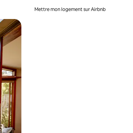
Mettre mon logement sur Airbnb
sant glisser.