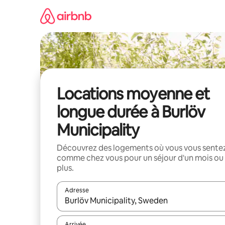
Aller
directement
au
contenu
Locations moyenne et
longue durée à Burlöv
Municipality
Découvrez des logements où vous vous sente
comme chez vous pour un séjour d'un mois ou
plus.
Adresse
Lorsque les résultats s'affichent, utilisez les flèc
Arrivée