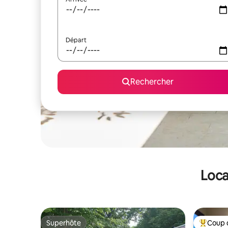
Départ
Rechercher
Loca
Superhôte
Coup 
Superhôte
Coups de