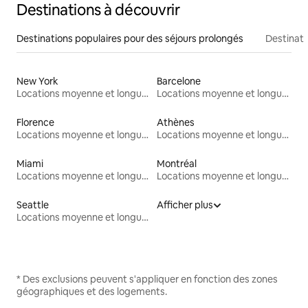
Destinations à découvrir
Destinations populaires pour des séjours prolongés
Destinati
New York
Barcelone
Locations moyenne et longue durée
Locations moyenne et longue durée
Florence
Athènes
Locations moyenne et longue durée
Locations moyenne et longue durée
Miami
Montréal
Locations moyenne et longue durée
Locations moyenne et longue durée
Seattle
Afficher plus
Locations moyenne et longue durée
* Des exclusions peuvent s'appliquer en fonction des zones
géographiques et des logements.