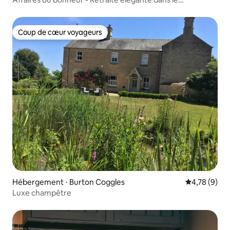
Lincolnshire
Coup de cœur voyageurs
Coup de cœur voyageurs
Hébergement ⋅ Burton Coggles
Évaluation m
4,78 (9)
Luxe champêtre