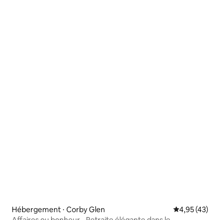
Hébergement ⋅ Corby Glen
Évaluation mo
4,95 (43)
Affaires ou bonheur - Retraite élégante dans le