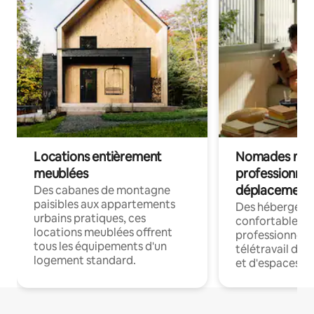
Locations entièrement
Nomades num
meublées
professionnel
déplacement
Des cabanes de montagne
paisibles aux appartements
Des hébergem
urbains pratiques, ces
confortables p
locations meublées offrent
professionnels
tous les équipements d'un
télétravail dis
logement standard.
et d'espaces de