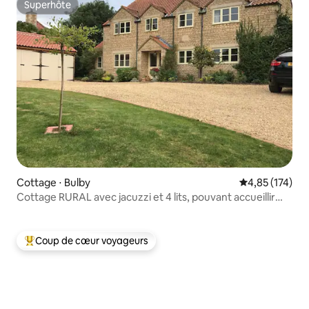
Superhôte
Superhôte
Cottage ⋅ Bulby
Évaluation moy
4,85 (174)
Cottage RURAL avec jacuzzi et 4 lits, pouvant accueillir
8 personnes, près de Stamford
Coup de cœur voyageurs
Coups de cœur voyageurs les plus appréciés