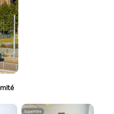
imité
Superhôte
lus appréciés
Superhôte