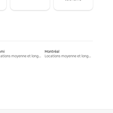
ami
Montréal
Locations moyenne et longue durée
Locations moyenne et longue durée