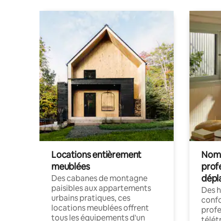
Locations entièrement
Noma
meublées
prof
dépl
Des cabanes de montagne
paisibles aux appartements
Des 
urbains pratiques, ces
confo
locations meublées offrent
profe
tous les équipements d'un
télét