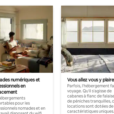
des numériques et
Vous allez vous y plaire
essionnels en
Parfois, l'hébergement fai
voyage. Qu'il s'agisse de
acement
cabanes à flanc de falais
hébergements
de péniches tranquilles, 
rtables pour les
locations sont dotées de
ssionnels nomades et en
caractéristiques uniques
ravail disposant du wifi