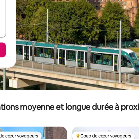
tions moyenne et longue durée à prox
de cœur voyageurs
Coup de cœur voyageurs
 cœur voyageurs les plus appréciés
Coups de cœur voyageurs les p