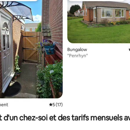
Bungalow
la base de 606 commentaires : 4,94 sur 5
"Penrhyn"
ment
Évaluation moyenne sur la base de 17 co
5 (17)
t d'un chez-soi et des tarifs mensuels 