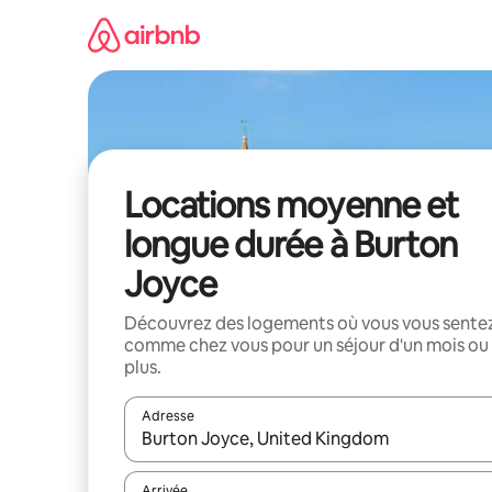
Aller
directement
au
contenu
Locations moyenne et
longue durée à Burton
Joyce
Découvrez des logements où vous vous sente
comme chez vous pour un séjour d'un mois ou
plus.
Adresse
Lorsque les résultats s'affichent, utilisez les flèc
Arrivée