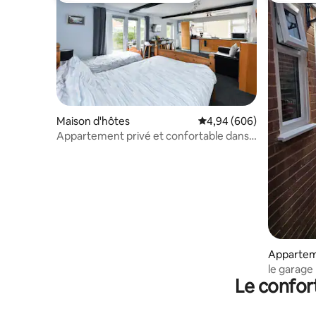
Maison d'hôtes
Évaluation moyenne sur 
4,94 (606)
Appartement privé et confortable dans
un charmant village.
Apparte
le garage
Le confor