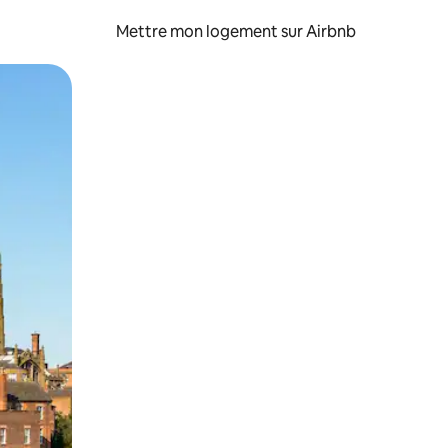
Mettre mon logement sur Airbnb
sant glisser.