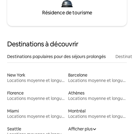
Résidence de tourisme
Destinations à découvrir
Destinations populaires pour des séjours prolongés
Destinati
New York
Barcelone
Locations moyenne et longue durée
Locations moyenne et longue durée
Florence
Athènes
Locations moyenne et longue durée
Locations moyenne et longue durée
Miami
Montréal
Locations moyenne et longue durée
Locations moyenne et longue durée
Seattle
Afficher plus