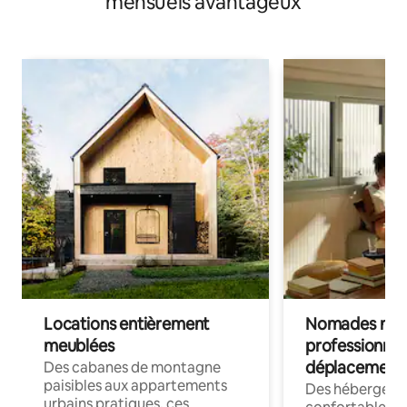
mensuels avantageux
Locations entièrement
Nomades num
meublées
professionnel
déplacement
Des cabanes de montagne
paisibles aux appartements
Des hébergem
urbains pratiques, ces