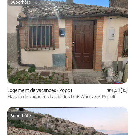
Superhôte
Superhôte
Logement de vacances ⋅ Popoli
Évaluation mo
4,53 (15)
Maison de vacances La clé des trois Abruzzes Populi
Superhôte
Superhôte