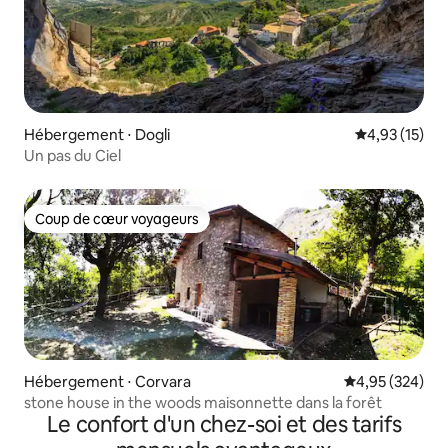
Hébergement ⋅ Dogli
Évaluation mo
4,93 (15)
Un pas du Ciel
Coup de cœur voyageurs
Coup de cœur voyageurs
Hébergement ⋅ Corvara
Évaluation moy
4,95 (324)
stone house in the woods maisonnette dans la forêt
Le confort d'un chez-soi et des tarifs