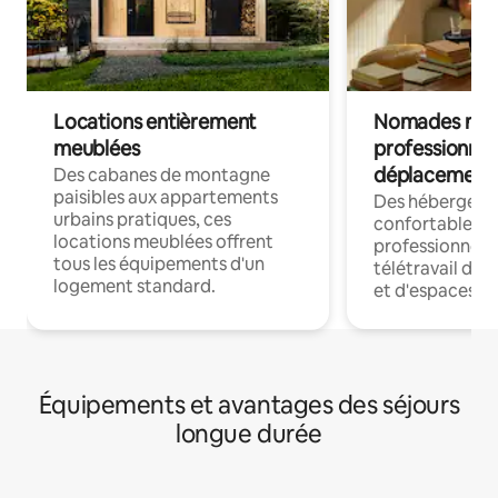
Locations entièrement
Nomades num
meublées
professionnel
déplacement
Des cabanes de montagne
paisibles aux appartements
Des hébergem
urbains pratiques, ces
confortables p
locations meublées offrent
professionnels
tous les équipements d'un
télétravail dis
logement standard.
et d'espaces de
Équipements et avantages des séjours
longue durée