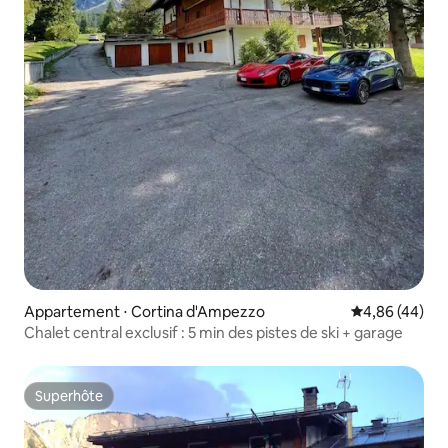
Appartement ⋅ Cortina d'Ampezzo
Évaluation mo
4,86 (44)
Chalet central exclusif : 5 min des pistes de ski + garage
Superhôte
Superhôte