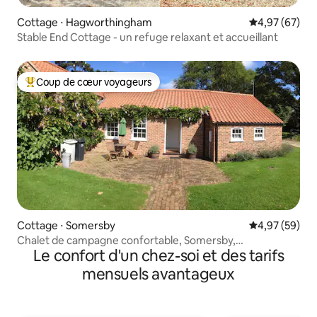
Cottage ⋅ Hagworthingham
Évaluation mo
4,97 (67)
Stable End Cottage - un refuge relaxant et accueillant
Coup de cœur voyageurs
Coups de cœur voyageurs les plus appréciés
Cottage ⋅ Somersby
Évaluation mo
4,97 (59)
Chalet de campagne confortable, Somersby,
Le confort d'un chez-soi et des tarifs
Lincolnshire Wolds
mensuels avantageux