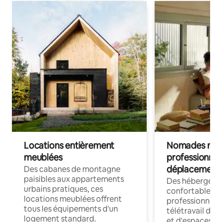
Locations entièrement
Nomades num
meublées
professionnel
déplacement
Des cabanes de montagne
paisibles aux appartements
Des hébergem
urbains pratiques, ces
confortables p
locations meublées offrent
professionnels
tous les équipements d'un
télétravail dis
logement standard.
et d'espaces de