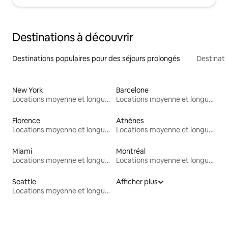
Destinations à découvrir
Destinations populaires pour des séjours prolongés
Destinati
New York
Barcelone
Locations moyenne et longue durée
Locations moyenne et longue durée
Florence
Athènes
Locations moyenne et longue durée
Locations moyenne et longue durée
Miami
Montréal
Locations moyenne et longue durée
Locations moyenne et longue durée
Seattle
Afficher plus
Locations moyenne et longue durée