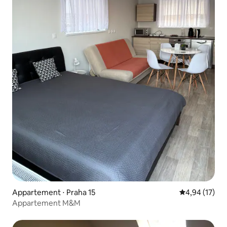
Appartement ⋅ Praha 15
Évaluation mo
4,94 (17)
Appartement M&M