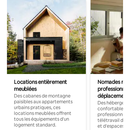
Locations entièrement
Nomades num
meublées
professionnel
déplacement
Des cabanes de montagne
paisibles aux appartements
Des hébergem
urbains pratiques, ces
confortables p
locations meublées offrent
professionnels
tous les équipements d'un
télétravail dis
logement standard.
et d'espaces de