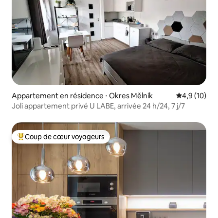
Appartement en résidence ⋅ Okres Mělník
Évaluation m
4,9 (10)
Joli appartement privé U LABE, arrivée 24 h/24, 7 j/7
Coup de cœur voyageurs
Coups de cœur voyageurs les plus appréciés