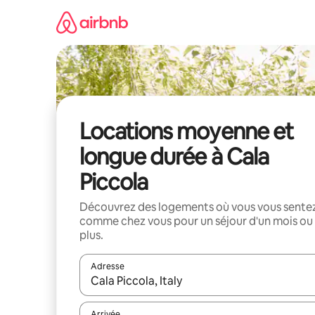
Aller
directement
au
contenu
Locations moyenne et
longue durée à Cala
Piccola
Découvrez des logements où vous vous sente
comme chez vous pour un séjour d'un mois ou
plus.
Adresse
Lorsque les résultats s'affichent, utilisez les flèc
Arrivée