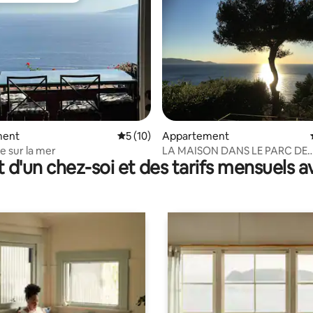
e sur la base de 3 commentaires : 5 sur 5
ment
Évaluation moyenne sur la base de 10 co
5 (10)
Appartement
e sur la mer
LA MAISON DANS LE PARC DE
t d'un chez-soi et des tarifs mensuels 
L'ARGENTARIO