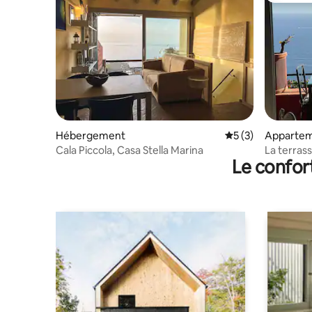
Hébergement
Évaluation moyenn
5 (3)
Apparte
Cala Piccola, Casa Stella Marina
La terrass
Le confor