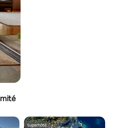
imité
Superhôte
Superhôte