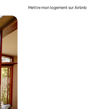
Mettre mon logement sur Airbnb
sant glisser.