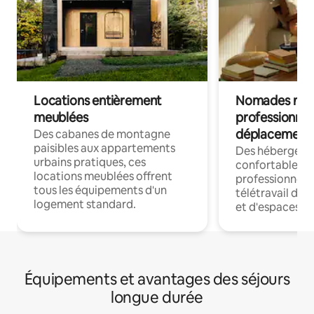
Locations entièrement
Nomades num
meublées
professionnel
déplacement
Des cabanes de montagne
paisibles aux appartements
Des hébergem
urbains pratiques, ces
confortables p
locations meublées offrent
professionnels
tous les équipements d'un
télétravail dis
logement standard.
et d'espaces de
Équipements et avantages des séjours
longue durée