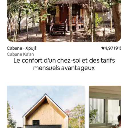
Cabane ⋅ Xpujil
Évaluation mo
4,97 (91)
Cabane Ka'an
Le confort d'un chez-soi et des tarifs
mensuels avantageux