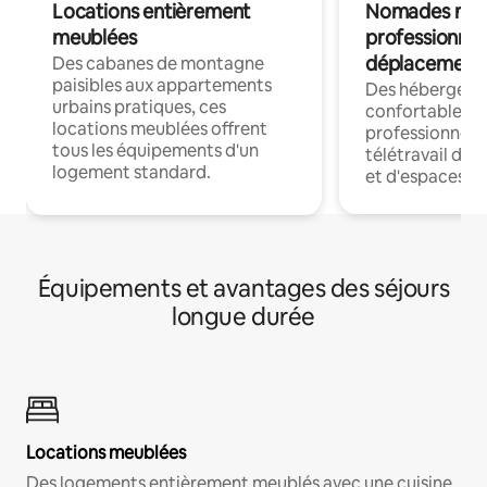
Locations entièrement
Nomades num
meublées
professionnel
déplacement
Des cabanes de montagne
paisibles aux appartements
Des hébergem
urbains pratiques, ces
confortables p
locations meublées offrent
professionnels
tous les équipements d'un
télétravail dis
logement standard.
et d'espaces de
Équipements et avantages des séjours
longue durée
Locations meublées
Des logements entièrement meublés avec une cuisine,