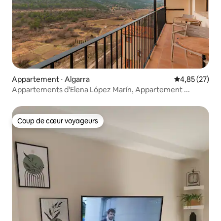
Appartement ⋅ Algarra
Évaluation mo
4,85 (27)
Appartements d'Elena López Marín, Appartement ...
Coup de cœur voyageurs
Coup de cœur voyageurs