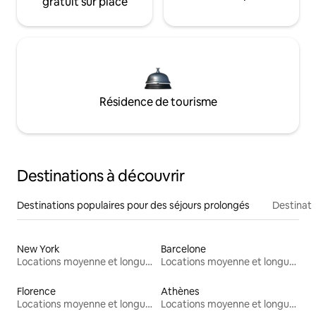
gratuit sur place
Résidence de tourisme
Destinations à découvrir
Destinations populaires pour des séjours prolongés
Destinati
New York
Barcelone
Locations moyenne et longue durée
Locations moyenne et longue durée
Florence
Athènes
Locations moyenne et longue durée
Locations moyenne et longue durée