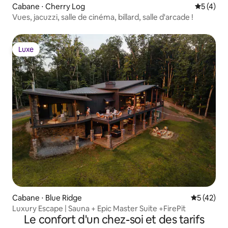
Cabane ⋅ Cherry Log
Évaluatio
5 (4)
Vues, jacuzzi, salle de cinéma, billard, salle d'arcade !
Luxe
Luxe
Cabane ⋅ Blue Ridge
Évaluation
5 (42)
Luxury Escape | Sauna + Epic Master Suite +FirePit
Le confort d'un chez-soi et des tarifs