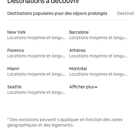
Destinations à découvrir
Destinations populaires pour des séjours prolongés
Destinati
New York
Barcelone
Locations moyenne et longue durée
Locations moyenne et longue durée
Florence
Athènes
Locations moyenne et longue durée
Locations moyenne et longue durée
Miami
Montréal
Locations moyenne et longue durée
Locations moyenne et longue durée
Seattle
Afficher plus
Locations moyenne et longue durée
* Des exclusions peuvent s'appliquer en fonction des zones
géographiques et des logements.