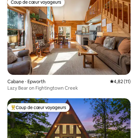
Coup de cœur voyageurs
Coup de cœur voyageurs
Cabane ⋅ Epworth
Évaluation mo
4,82 (11)
Lazy Bear on Fightingtown Creek
Coup de cœur voyageurs
Coups de cœur voyageurs les plus appréciés